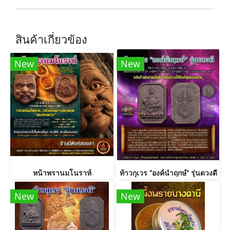
สินค้าเกี่ยวข้อง
New
New
หน้าพรานมโนราห์
ท้าวกุเวร "องค์นำฤกษ์" รุ่นดวงดี
New
New