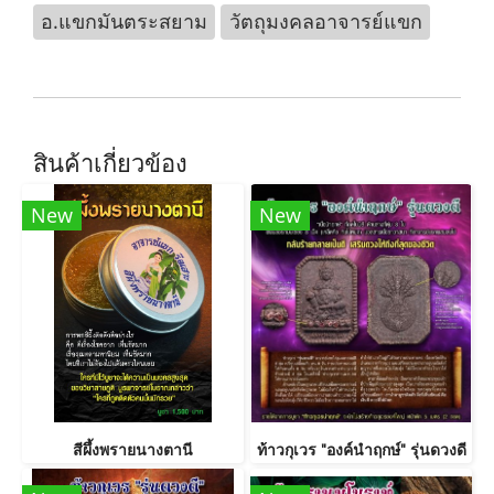
อ.แขกมันตระสยาม
วัตถุมงคลอาจารย์แขก
สินค้าเกี่ยวข้อง
New
New
สีผึ้งพรายนางตานี
ท้าวกุเวร "องค์นำฤกษ์" รุ่นดวงดี