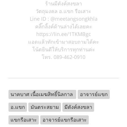
ร้านมีตังค์สงขลา
วัตถุมงคล อ.แขก รือเสาะ
Line ID : @meetangsongkhla
คลิ๊กลิ้งค์ด้านล่างได้เลยคะ
https://lin.ee/1TKMBgc
แอดแล้วทักเข้ามาสอบถามได้คะ
โน้ตยินดีให้บริการทุกท่านค่ะ
โทร. 089-462-0910
นาคบาศ เนื้อเมฆสิทธิ์นิลกาล
อาจารย์แขก
อ.แขก
มันตระสยาม
มีตังค์สงขลา
แขกรือเสาะ
อาจารย์แขกรือเสาะ