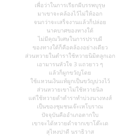
เพื่อว่าในการเรียกผีบรรพบุรุษ
มาเขาจะคล้องไว้ไม่ให้ออก
จนกว่าจะเสร็จงานแล้วก็ปล่อย
นาคบาศของทางใต้
ไม่มีคุณวิเศษในการปราบผี
ของทางใต้ก็คือคล้องอย่างเดียว
ส่วนหวายในตำราใช้หวายนิมิตลูกเอก
เอามารนหัวใจ 3 แถวยาว ๆ
แล้วก็ผูกขวัญโดย
ใช้แหวนเงินแท้ผูกเป็นขวัญบ่วงไว้
ส่วนหวายเขาไม่ใช้หวายนิล
แต่ใช้หวายดำตำราทำบ่วงนางหงส์
เป็นของชุมชนเจ๊ะเหโบราณ
ปัจจุบันคืออำเภอตากใบ
เขาจะได้หวายดำจากเขาโต๊ะเด
สุไหงปาดี นราธิวาส