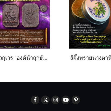
ท้าวกุเวร "องค์นำฤกษ์" รุ่นดวงดี
สีผึ้งพรายนางตาน