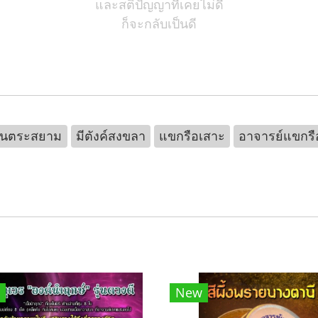
และสติปัญญาที่เคยไม่ดี
ก็จะกลับเป็นดี
ันตระสยาม
มีตังค์สงขลา
แขกรือเสาะ
อาจารย์แขกรื
New