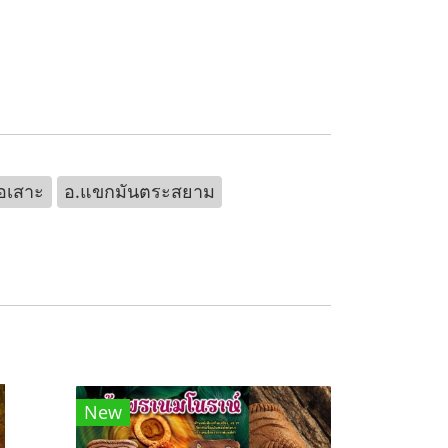
อเสาะ
อ.แขกมันตระสยาม
New