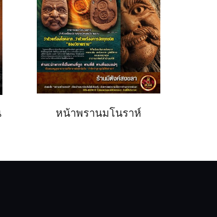
ี
หน้าพรานมโนราห์