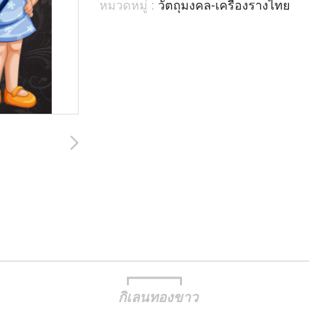
หมวดหมู่ :
วัตถุมงคล-เครื่องรางไทย
┏━━━━━━┓
กิเลนทองขาว