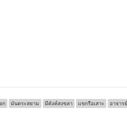
ขก
มันตระสยาม
มีตังค์สงขลา
แขกรือเสาะ
อาจารย