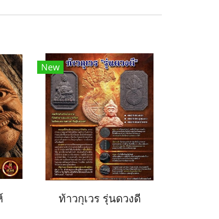
New
์
ท้าวกุเวร รุ่นดวงดี