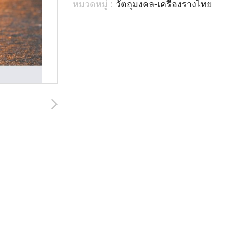
หมวดหมู่ :
วัตถุมงคล-เครื่องรางไทย