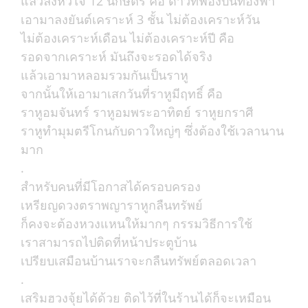
แล้วลงหัวใจ 12 นักษัตร คือ ดาวที่ฟ้องบนท้องฟ้า
เอามาลงยันต์เคราะห์ 3 ชั้น ไม่ต้องเคราะห์วัน
ไม่ต้องเคราะห์เดือน ไม่ต้องเคราะห์ปี คือ
รอดจากเคราะห์ มันถึงจะรอดได้จริง
แล้วเอามาหลอมรวมกันเป็นราหู
จากนั้นให้เอามาเสกวันที่ราหูมีฤทธิ์ คือ
ราหูอมจันทร์ ราหูอมพระอาทิตย์ ราหูยกราศี
ราหูทำมุมตรีโกนกับดาวใหญ่ๆ ซึ่งต้องใช้เวลานาน
มาก
.
สำหรับคนที่มีโอกาสได้ครอบครอง
เหรียญดวงตราพญาราหูกลืนทรัพย์
ก็คงจะต้องหวงแหนให้มากๆ กรรมวิธีการใช้
เราสามารถไปติดที่หน้าประตูบ้าน
เปรียบเสมือนบ้านเราจะกลืนทรัพย์ตลอดเวลา
.
เสริมฮวงจุ้ยได้ด้วย ติดไว้ที่ในร้านได้ก็จะเหมือน