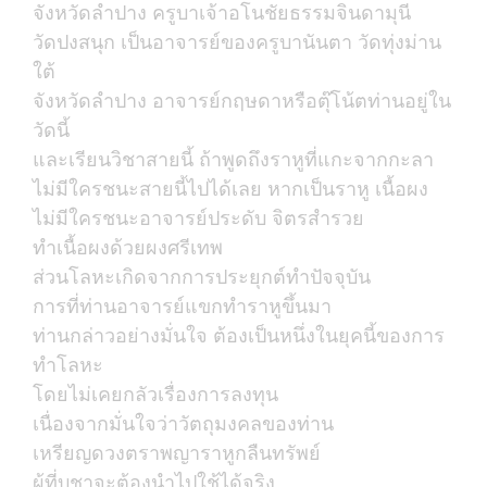
จังหวัดลำปาง ครูบาเจ้าอโนชัยธรรมจินดามุนี
วัดปงสนุก เป็นอาจารย์ของครูบานันตา วัดทุ่งม่าน
ใต้
จังหวัดลำปาง อาจารย์กฤษดาหรือตุ๊โน้ตท่านอยู่ใน
วัดนี้
และเรียนวิชาสายนี้ ถ้าพูดถึงราหูที่แกะจากกะลา
ไม่มีใครชนะสายนี้ไปได้เลย หากเป็นราหู เนื้อผง
ไม่มีใครชนะอาจารย์ประดับ จิตรสำรวย
ทำเนื้อผงด้วยผงศรีเทพ
ส่วนโลหะเกิดจากการประยุกต์ทำปัจจุบัน
การที่ท่านอาจารย์แขกทำราหูขึ้นมา
ท่านกล่าวอย่างมั่นใจ ต้องเป็นหนึ่งในยุคนี้ของการ
ทำโลหะ
โดยไม่เคยกลัวเรื่องการลงทุน
เนื่องจากมั่นใจว่าวัตถุมงคลของท่าน
เหรียญดวงตราพญาราหูกลืนทรัพย์
ผู้ที่บูชาจะต้องนำไปใช้ได้จริง