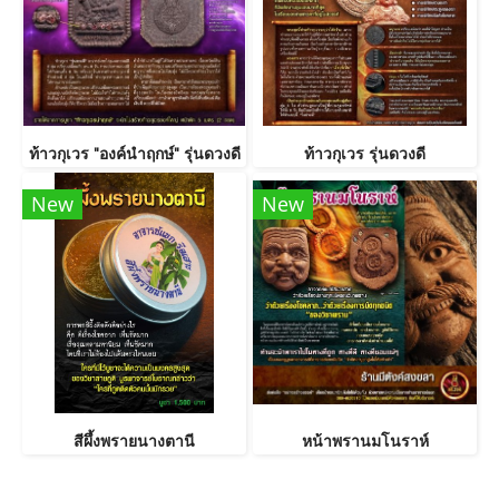
ท้าวกุเวร "องค์นำฤกษ์" รุ่นดวงดี
ท้าวกุเวร รุ่นดวงดี
New
New
สีผึ้งพรายนางตานี
หน้าพรานมโนราห์