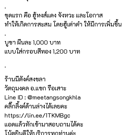
.
ชุดแรก คือ ฮู้หงส์แดง จังหวะ และโอกาส
ทำให้เกิดการสะสม โดยฮู้เต่าดำ ให้มีการเพิ่มขึ้น
.
บูชา ผืนละ 1,000 บาท
แบบใส่กรอบสีทอง 1,200 บาท
.
ร้านมีตังค์สงขลา
วัตถุมงคล อ.แขก รือเสาะ
Line ID : @meetangsongkhla
คลิ๊กลิ้งค์ด้านล่างได้เลยคะ
https://lin.ee/1TKMBgc
แอดแล้วทักเข้ามาสอบถามได้คะ
โน้ตยินดีให้บริการทุกท่านค่ะ