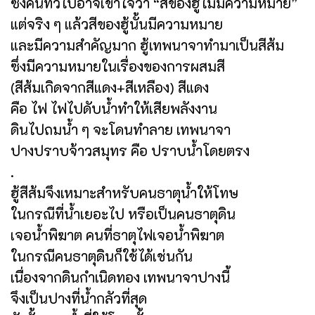
ซึ่งคนทั่วไปอาจเข้าใจว่า “สีของฮู้ไม่มีความหมาย”
แต่จริง ๆ แล้วสีของฮู้นั้นมีความหมาย
และมีความสำคัญมาก ฮู้เทพนาจาทำมาเป็นสีส้ม
ซึ่งมีความหมายในเรื่องของการผสมสี
(สีส้มเกิดจากสีแดง+สีเหลือง) สีแดง
คือ ไฟ ไฟไปดับน้ำทำให้เสียพลังงาน
ดินไปถมน้ำ ๆ จะโดนทำลาย เทพนาจา
ปางปราบจ้าวสมุทร คือ ปราบน้ำโดยตรง
.
ฮู้สีส้มจึงเหมาะสำหรับคนธาตุน้ำให้โทษ
ในกรณีที่น้ำเยอะไป หรือเป็นคนธาตุดิน
เจอน้ำพิฆาต คนที่ธาตุไฟเจอน้ำพิฆาต
ในกรณีคนธาตุดินก็ใช้ได้เช่นกัน
เนื่องจากดินกำเนิดทอง เทพนาจาปางนี้
จึงเป็นปางที่น้ำกลัวที่สุด