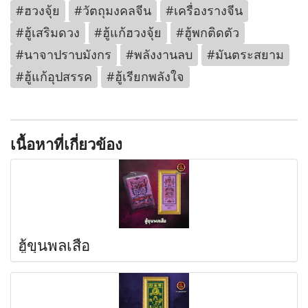
#ฮวงจุ้ย
#วัตถุมงคลจีน
#เครื่องรางจีน
#ฮู้เสริมดวง
#ฮู้แก้ฮวงจุ้ย
#ฮู้พกติดตัว
#นาจาปราบมังกร
#พลังงานลบ
#มันตระสยาม
#ฮู้แก้อุปสรรค
#ฮู้เรียกพลังใจ
เนื้อหาที่เกี่ยวข้อง
ฮู้ขุนพลเสือ