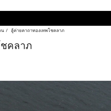
าน
ฮู้ค่ายคาถาทองเทพโชคลาภ
พโชคลาภ