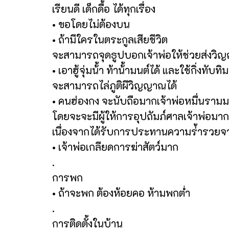
เรียนดี เด็กดื้อ ได้ทุกเรื่อง
• ขอโดยไม่ต้องบน
• ถ้ามีใครในตระกูลเสียชีวิต
จะสามารถจุดธูปบอกเจ้าพ่อให้ช่วยส่งวิ
• เอาฮู้จุ่มน้้า ท้าน้้ามนต์ได้ และใช้กิ่งทับท
จะสามารถไล่ภูติผีวิญญาณได้
• คนฮ่องกง จะนับถือมากเจ้าพ่อหมื่นราม
โดยจะจะมีผู้ให้การอุปถัมภ์ศาลเจ้าพ่อมา
เนื่องจากได้รับการประทานความร่้ารวยจา
• เจ้าพ่อเกลียดการฆ่าสัตว์มาก
.
การพก
• ถ้าจะพก ต้องห้อยคอ ห้ามพกต่ำ
.
การติดตั้งในบ้าน