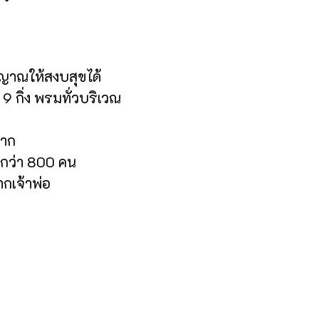
ญญาณให้สงบสุขได้
ิม 9 กิ่ง พรมทั่วบริเวณ
มาก
กกว่า 800 คน
กเจ้าพ่อ