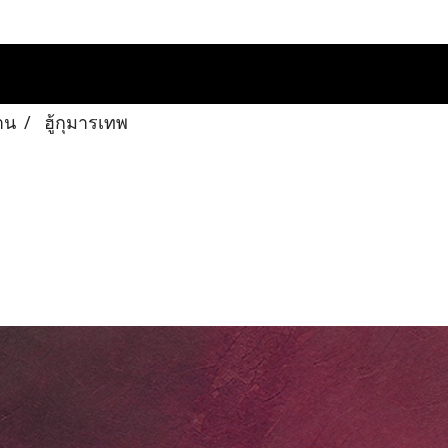
าน
ฮู้กุมารเทพ