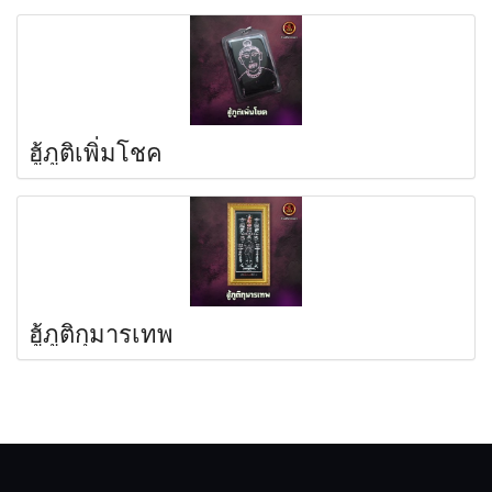
ฮู้ภูติเพิ่มโชค
ฮู้ภูติกุมารเทพ