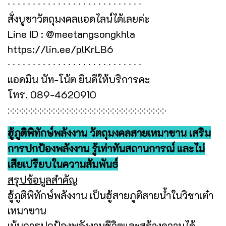
∙ ∙ ∙ ∙ ∙ ∙ ∙ ∙ ∙ ∙ ∙ ∙ ∙ ∙ ∙ ∙ ∙ ∙ ∙ ∙ ∙ ∙ ∙ ∙ ∙ ∙ ∙
สั่งบูชาวัตถุมงคลแอดไลน์ได้เลยค่ะ
Line ID : @meetangsongkhla
https://lin.ee/plKrLB6
∙ ∙ ∙ ∙ ∙ ∙ ∙ ∙ ∙ ∙ ∙ ∙ ∙ ∙ ∙ ∙ ∙ ∙ ∙ ∙ ∙ ∙ ∙ ∙ ∙ ∙ ∙
แอดมิน นัท-โน้ต ยินดีให้บริการคะ
โทร. 089-4620910
჻჻჻჻჻჻჻჻჻჻჻჻჻჻჻჻჻჻჻჻჻჻჻჻჻჻჻჻჻჻჻჻჻჻჻
ฮู้ภูติพิทักษ์พลังงาน วัตถุมงคลสายเหมาซาน เสริม
การปกป้องพลังงาน รู้เท่าทันสถานการณ์ และไม่
เสียเปรียบในความสัมพันธ์
สรุปข้อมูลสำคัญ
ฮู้ภูติพิทักษ์พลังงาน เป็นฮู้สายภูติสายน้ำในวิชาเต๋า
เหมาซาน
เน้นการปกป้องพลังงานชีวิตและสร้างความได้