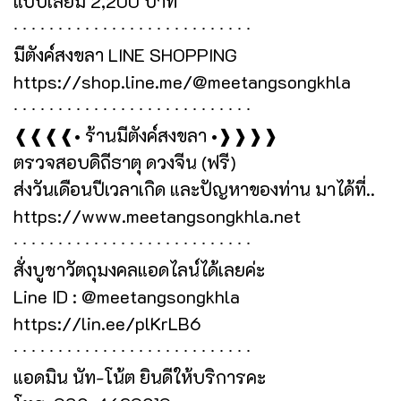
แบบเลี่ยม 2,200 บาท
∙ ∙ ∙ ∙ ∙ ∙ ∙ ∙ ∙ ∙ ∙ ∙ ∙ ∙ ∙ ∙ ∙ ∙ ∙ ∙ ∙ ∙ ∙ ∙ ∙ ∙ ∙
มีตังค์สงขลา LINE SHOPPING
https://shop.line.me/@meetangsongkhla
∙ ∙ ∙ ∙ ∙ ∙ ∙ ∙ ∙ ∙ ∙ ∙ ∙ ∙ ∙ ∙ ∙ ∙ ∙ ∙ ∙ ∙ ∙ ∙ ∙ ∙ ∙
❰❰❰❰• ร้านมีตังค์สงขลา •❱❱❱❱
ตรวจสอบดิถีธาตุ ดวงจีน (ฟรี)
ส่งวันเดือนปีเวลาเกิด และปัญหาของท่าน มาได้ที่..
https://www.meetangsongkhla.net
∙ ∙ ∙ ∙ ∙ ∙ ∙ ∙ ∙ ∙ ∙ ∙ ∙ ∙ ∙ ∙ ∙ ∙ ∙ ∙ ∙ ∙ ∙ ∙ ∙ ∙ ∙
สั่งบูชาวัตถุมงคลแอดไลน์ได้เลยค่ะ
Line ID : @meetangsongkhla
https://lin.ee/plKrLB6
∙ ∙ ∙ ∙ ∙ ∙ ∙ ∙ ∙ ∙ ∙ ∙ ∙ ∙ ∙ ∙ ∙ ∙ ∙ ∙ ∙ ∙ ∙ ∙ ∙ ∙ ∙
แอดมิน นัท-โน้ต ยินดีให้บริการคะ