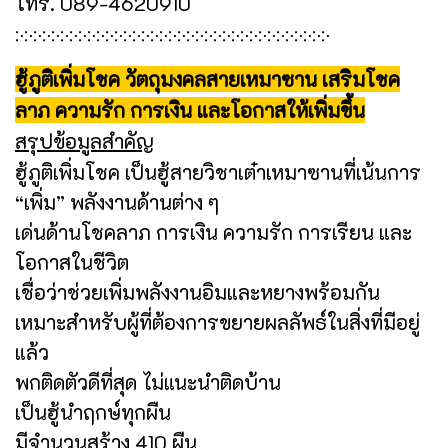
โทร. 089-4620910
჻჻჻჻჻჻჻჻჻჻჻჻჻჻჻჻჻჻჻჻჻჻჻჻჻჻჻჻჻჻჻჻჻჻჻
ฮู้ภูติเพิ่มโชค วัตถุมงคลสายเหมาซาน เสริมโชค
ลาภ ความรัก การเงิน และโอกาสให้เพิ่มขึ้น
สรุปข้อมูลสำคัญ
ฮู้ภูติเพิ่มโชค เป็นฮู้สายวิชาเต๋าเหมาซานที่เน้นการ
“เพิ่ม” พลังงานด้านต่าง ๆ
เด่นด้านโชคลาภ การเงิน ความรัก การเรียน และ
โอกาสในชีวิต
เชื่อว่าช่วยเพิ่มพลังงานอิมและหยางพร้อมกัน
เหมาะสำหรับผู้ที่ต้องการขยายผลลัพธ์ในสิ่งที่มีอยู่
แล้ว
พกติดตัวดีที่สุด ไม่แนะนำติดบ้าน
เป็นฮู้นำฤกษ์ทุกผืน
มีจำนวนสร้าง 410 ผืน