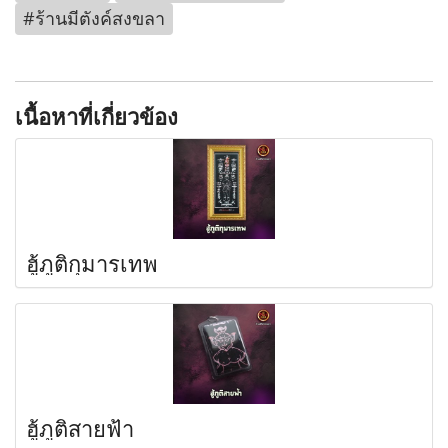
#ร้านมีตังค์สงขลา
เนื้อหาที่เกี่ยวข้อง
ฮู้ภูติกุมารเทพ
ฮู้ภูติสายฟ้า