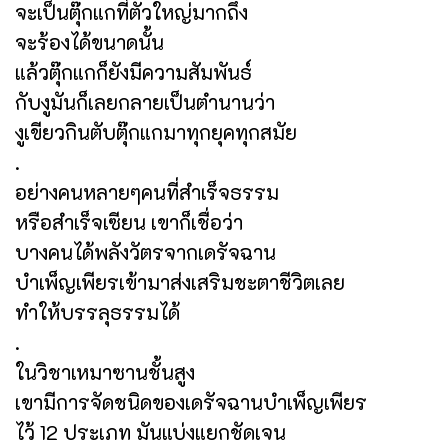
จะเป็นตุ๊กแกที่ตัวใหญ่มากถึง
จะร้องได้ขนาดนั้น
แล้วตุ๊กแกก็ยังมีความสัมพันธ์
กับงูมันก็เลยกลายเป็นตำนานว่า
งูเขียวกินตับตุ๊กแกมาทุกยุคทุกสมัย
.
อย่างคนหลายๆคนที่สำเร็จธรรม
หรือสำเร็จเซียน เขาก็เชื่อว่า
บางคนได้พลังวัตรจากเดรัจฉาน
บำเพ็ญเพียรเข้ามาส่งเสริมชะตาชีวิตเลย
ทำให้บรรลุธรรมได้
.
ในวิชาเหมาซานชั้นสูง
เขามีการจัดชนิดของเดรัจฉานบำเพ็ญเพียร
ไว้ 12 ประเภท มันแบ่งแยกชัดเจน