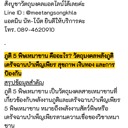
สั่งบูชาวัตถุมงคลแอดไลน์ได้เลยค่ะ
Line ID : @meetangsongkhla
แอดมิน นัท-โน้ต ยินดีให้บริการคะ
โทร. 089-4620910
.
ภูติ 5 พิษเหมาซาน คืออะไร? วัตถุมงคลพลังภูติ
เดรัจฉานบำเพ็ญเพียร สุขภาพ เงินทอง และการ
ป้องกัน
สรุปข้อมูลสำคัญ
ภูติ 5 พิษเหมาซาน เป็นวัตถุมงคลสายเหมาซานที่
เกี่ยวข้องกับพลังงานภูติและเดรัจฉานบำเพ็ญเพียร
5 พิษเหมาซาน หมายถึงพลังงานสัตว์พิษหรือ
เดรัจฉานบำเพ็ญเพียรตามความเชื่อของวิชาเหมา
ซาน