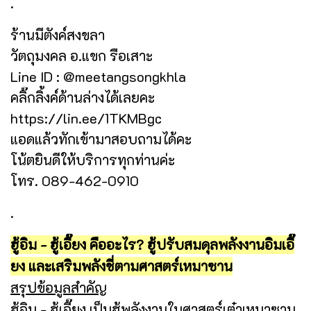
.
ร้านมีตังค์สงขลา
วัตถุมงคล อ.แขก รือเสาะ
Line ID : @meetangsongkhla
คลิ๊กลิ้งค์ด้านล่างได้เลยคะ
https://lin.ee/1TKMBgc
แอดแล้วทักเข้ามาสอบถามได้คะ
โน้ตยินดีให้บริการทุกท่านค่ะ
โทร. 089-462-0910
.
ฮู้อิม - ฮู้เอี๊ยง คืออะไร? ฮู้ปรับสมดุลพลังงานอิมเอี๊
ยง และเสริมพลังชี่ตามศาสตร์เหมาซาน
สรุปข้อมูลสำคัญ
ฮู้อิม - ฮู้เอี๊ยง เป็นฮู้พลังงานในศาสตร์เต๋าเหมาซาน