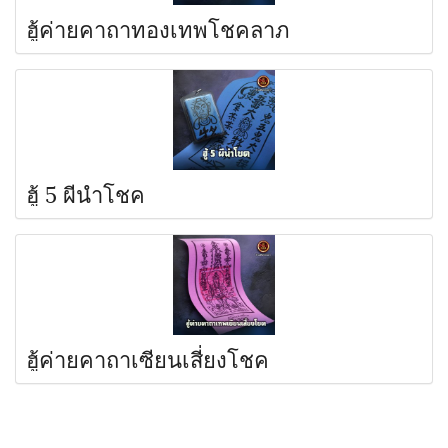
ฮู้ค่ายคาถาทองเทพโชคลาภ
ฮู้ 5 ผีนำโชค
ฮู้ค่ายคาถาเซียนเสี่ยงโชค