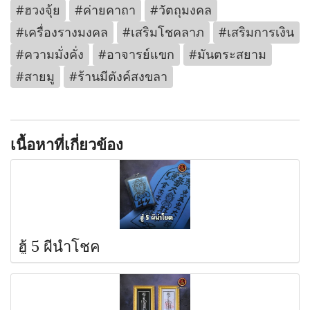
#ฮวงจุ้ย
#ค่ายคาถา
#วัตถุมงคล
#เครื่องรางมงคล
#เสริมโชคลาภ
#เสริมการเงิน
#ความมั่งคั่ง
#อาจารย์แขก
#มันตระสยาม
#สายมู
#ร้านมีตังค์สงขลา
เนื้อหาที่เกี่ยวข้อง
ฮู้ 5 ผีนำโชค