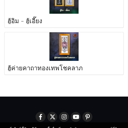
ฮู้อิม - ฮู้เอี๊ยง
ฮู้ค่ายคาถาทองเทพโชคลาภ