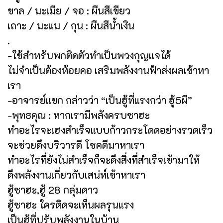
ขาล / มะเมีย / จอ : ผืนสีเขียว
เถาะ / มะแม / กุน : ผืนสีน้ำเงิน
.
-ใช้สำหรับพกติดตัวทำเป็นพวงกุญแจได้
ไม่จำเป็นต้องห้อยคอ เสริมพลังงานฟ้าส่งผลเข้าหา
เรา
-อาจารย์แขก กล่าวว่า “เป็นฮู้ที่แรงกว่า ฮู้5ผี”
-พุทธคุณ : หากเรามีพลังครบซาฮะ
ทำอะไรจะเฮงสำเร็จแบบก้าวกระโดดอย่างรวดเร็ว
จะช่วยดึงบริวารดี โชคดีมาหาเรา
ทำอะไรที่ยังไม่สำเร็จก็จะดึงสิ่งที่สำเร็จเข้ามาให้
ดึงพลังงานเกี่ยวกับเสน่ห์เข้าหาเรา
ฮู้ซาฮะ,ฮู้ 28 กลุ่มดาว
ฮู้ซาฮะ ใครติดจะเห็นผลรุนแรง
เป็นฮู้ที่ปรับพลังงานในบ้าน