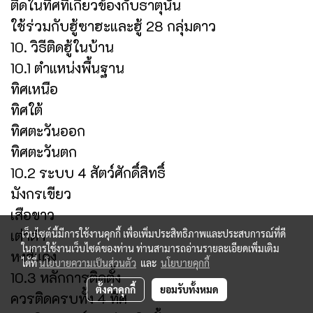
ติดในทิศที่เกี่ยวข้องกับธาตุนั้น
ใช้ร่วมกับฮู้ซาฮะและฮู้ 28 กลุ่มดาว
10. วิธีติดฮู้ในบ้าน
10.1 ตำแหน่งพื้นฐาน
ทิศเหนือ
ทิศใต้
ทิศตะวันออก
ทิศตะวันตก
10.2 ระบบ 4 สัตว์ศักดิ์สิทธิ์
มังกรเขียว
เสือขาว
เต่าดำ
เว็บไซต์นี้มีการใช้งานคุกกี้ เพื่อเพิ่มประสิทธิภาพและประสบการณ์ที่ดี
ในการใช้งานเว็บไซต์ของท่าน ท่านสามารถอ่านรายละเอียดเพิ่มเติม
หงส์แดง
ได้ที่
นโยบายความเป็นส่วนตัว
และ
นโยบายคุกกี้
10.3 หลักการติดตั้ง
ตั้งค่าคุกกี้
ยอมรับทั้งหมด
ควรติดครบทั้ง 4 ทิศ