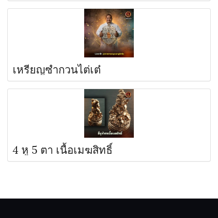
เหรียญซำกวนไต่เต๋
4 หู 5 ตา เนื้อเมฆสิทธิ์