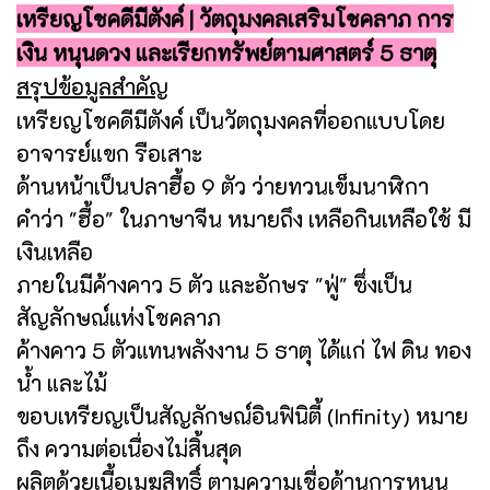
เหรียญโชคดีมีตังค์ | วัตถุมงคลเสริมโชคลาภ การ
เงิน หนุนดวง และเรียกทรัพย์ตามศาสตร์ 5 ธาตุ
สรุปข้อมูลสำคัญ
เหรียญโชคดีมีตังค์ เป็นวัตถุมงคลที่ออกแบบโดย
อาจารย์แขก รือเสาะ
ด้านหน้าเป็นปลาฮื้อ 9 ตัว ว่ายทวนเข็มนาฬิกา
คำว่า "ฮื้อ" ในภาษาจีน หมายถึง เหลือกินเหลือใช้ มี
เงินเหลือ
ภายในมีค้างคาว 5 ตัว และอักษร "ฟู่" ซึ่งเป็น
สัญลักษณ์แห่งโชคลาภ
ค้างคาว 5 ตัวแทนพลังงาน 5 ธาตุ ได้แก่ ไฟ ดิน ทอง
น้ำ และไม้
ขอบเหรียญเป็นสัญลักษณ์อินฟินิตี้ (Infinity) หมาย
ถึง ความต่อเนื่องไม่สิ้นสุด
ผลิตด้วยเนื้อเมฆสิทธิ์ ตามความเชื่อด้านการหนุน