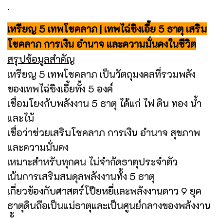
.
เหรียญ 5 เทพโชคลาภ | เทพไฉ่ซิงเอี้ย 5 ธาตุ เสริม
โชคลาภ การเงิน อำนาจ และความมั่นคงในชีวิต
สรุปข้อมูลสำคัญ
เหรียญ 5 เทพโชคลาภ เป็นวัตถุมงคลที่รวมพลัง
ของเทพไฉ่ซิงเอี้ยทั้ง 5 องค์
เชื่อมโยงกับพลังงาน 5 ธาตุ ได้แก่ ไฟ ดิน ทอง น้ำ
และไม้
เชื่อว่าช่วยเสริมโชคลาภ การเงิน อำนาจ สุขภาพ
และความมั่นคง
เหมาะสำหรับทุกคน ไม่จำกัดธาตุประจำตัว
เน้นการเสริมสมดุลพลังงานทั้ง 5 ธาตุ
เกี่ยวข้องกับศาสตร์โป๊ยหยี่และพลังงานดาว 9 ยุค
ธาตุดินถือเป็นแม่ธาตุและเป็นศูนย์กลางของพลังงาน