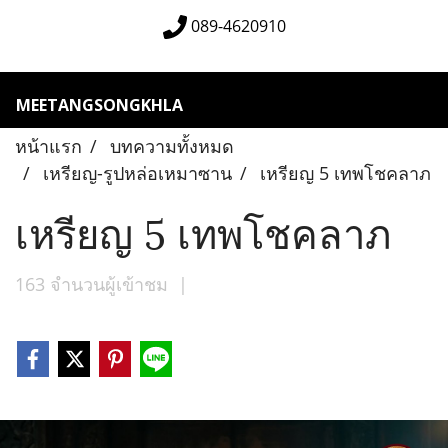
089-4620910
MEETANGSONGKHLA
หน้าแรก
บทความทั้งหมด
เหรียญ-รูปหล่อเหมาซาน
เหรียญ 5 เทพโชคลาภ
เหรียญ 5 เทพโชคลาภ
163 จำนวนผู้เข้าชม
|