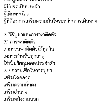
ผู้ขับรถเป็นประจำ
ผู้เดินทางไกล
ผู้ที่ต้องการเสริมความมั่นใจระหว่างการเดินทาง
7. วิธีบูชาและการพกติดตัว
7.1 การพกติดตัว
สามารถพกติดตัวได้ทุกวัน
เหมาะสำหรับทุกธาตุ
ใช้เป็นวัตถุมงคลประจำตัว
7.2 ความเชื่อในการบูชา
เสริมโชคลาภ
เสริมความมั่นคง
เสริมอำนาจ
เสริมพลังงานบวก