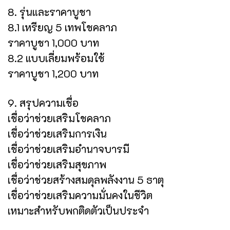
8. รุ่นและราคาบูชา
8.1 เหรียญ 5 เทพโชคลาภ
ราคาบูชา 1,000 บาท
8.2 แบบเลี่ยมพร้อมใช้
ราคาบูชา 1,200 บาท
9. สรุปความเชื่อ
เชื่อว่าช่วยเสริมโชคลาภ
เชื่อว่าช่วยเสริมการเงิน
เชื่อว่าช่วยเสริมอำนาจบารมี
เชื่อว่าช่วยเสริมสุขภาพ
เชื่อว่าช่วยสร้างสมดุลพลังงาน 5 ธาตุ
เชื่อว่าช่วยเสริมความมั่นคงในชีวิต
เหมาะสำหรับพกติดตัวเป็นประจำ