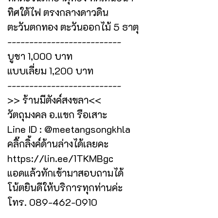
ทิศใต้ไฟ ตรงกลางดาวดิน
ตะวันตกทอง ตะวันออกไม้ 5 ธาตุ
--------------------------
บูชา 1,000 บาท
แบบเลี่ยม 1,200 บาท
--------------------------
>> ร้านมีตังค์สงขลา<<
วัตถุมงคล อ.แขก รือเสาะ
Line ID : @meetangsongkhla
คลิ๊กลิ้งค์ด้านล่างได้เลยคะ
https://lin.ee/1TKMBgc
แอดแล้วทักเข้ามาสอบถามได้
โน้ตยินดีให้บริการทุกท่านค่ะ
โทร. 089-462-0910