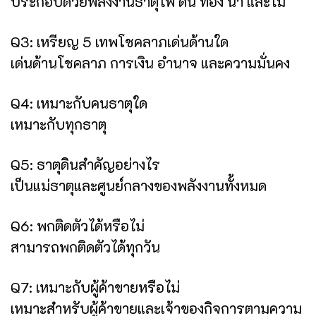
ประกอบด้วยพลังงานธาตุไฟ ดิน ทอง น้ำ และไม้
Q3: เหรียญ 5 เทพโชคลาภเด่นด้านใด
เด่นด้านโชคลาภ การเงิน อำนาจ และความมั่นคง
Q4: เหมาะกับคนธาตุใด
เหมาะกับทุกธาตุ
Q5: ธาตุดินสำคัญอย่างไร
เป็นแม่ธาตุและศูนย์กลางของพลังงานทั้งหมด
Q6: พกติดตัวได้หรือไม่
สามารถพกติดตัวได้ทุกวัน
Q7: เหมาะกับผู้ค้าขายหรือไม่
เหมาะสำหรับผู้ค้าขายและเจ้าของกิจการตามความ