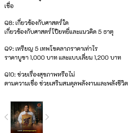
เชื่อ
Q8: เกี่ยวข้องกับศาสตร์ใด
เกี่ยวข้องกับศาสตร์โป๊ยหยี่และแนวคิด 5 ธาตุ
Q9: เหรียญ 5 เทพโชคลาภราคาเท่าไร
ราคาบูชา 1,000 บาท และแบบเลี่ยม 1,200 บาท
Q10: ช่วยเรื่องสุขภาพหรือไม่
ตามความเชื่อ ช่วยเสริมสมดุลพลังงานและพลังชีวิต