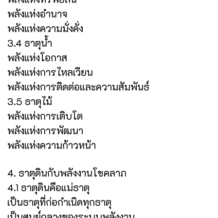
พลังแห่งอำนาจ
พลังแห่งความมั่งคั่ง
3.4 ธาตุน้ำ
พลังแห่งโอกาส
พลังแห่งการไหลเวียน
พลังแห่งการติดต่อและความสัมพันธ์
3.5 ธาตุไม้
พลังแห่งการเติบโต
พลังแห่งการพัฒนา
พลังแห่งความก้าวหน้า
4. ธาตุดินกับพลังงานโชคลาภ
4.1 ธาตุดินคือแม่ธาตุ
เป็นธาตุที่ก่อกำเนิดทุกธาตุ
เป็นศูนย์กลางของระบบพลังงาน