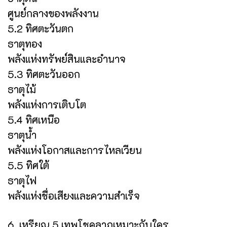
ศูนย์กลางของพลังงาน
5.2 ทิศตะวันตก
ธาตุทอง
พลังแห่งทรัพย์สินและอำนาจ
5.3 ทิศตะวันออก
ธาตุไม้
พลังแห่งการเติบโต
5.4 ทิศเหนือ
ธาตุน้ำ
พลังแห่งโอกาสและการไหลเวียน
5.5 ทิศใต้
ธาตุไฟ
พลังแห่งชื่อเสียงและความสำเร็จ
6. เหรียญ 5 เทพโชคลาภเหมาะกับใคร