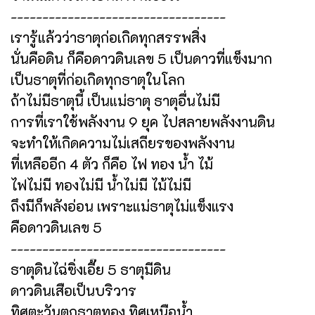
----------------------------------
เรารู้แล้วว่าธาตุก่อเกิดทุกสรรพสิ่ง
นั่นคือดิน ก็คือดาวดินเลข 5 เป็นดาวที่แข็งมาก
เป็นธาตุที่ก่อเกิดทุกธาตุในโลก
ถ้าไม่มีธาตุนี้ เป็นแม่ธาตุ ธาตุอื่นไม่มี
การที่เราใช้พลังงาน 9 ยุค ไปสลายพลังงานดิน
จะทำให้เกิดความไม่เสถียรของพลังงาน
ที่เหลืออีก 4 ตัว ก็คือ ไฟ ทอง น้ำ ไม้
ไฟไม่มี ทองไม่มี น้ำไม่มี ไม้ไม่มี
ถึงมีก็พลังอ่อน เพราะแม่ธาตุไม่แข็งแรง
คือดาวดินเลข 5
----------------------------------
ธาตุดินไฉ่ซิ่งเอี๊ย 5 ธาตุมีดิน
ดาวดินเสือเป็นบริวาร
ทิศตะวันตกธาตุทอง ทิศเหนือน้ำ