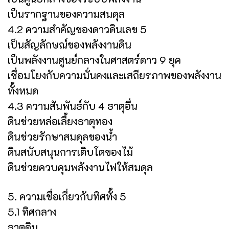
เป็นรากฐานของความสมดุล
4.2 ความสำคัญของดาวดินเลข 5
เป็นสัญลักษณ์ของพลังงานดิน
เป็นพลังงานศูนย์กลางในศาสตร์ดาว 9 ยุค
เชื่อมโยงกับความมั่นคงและเสถียรภาพของพลังงาน
ทั้งหมด
4.3 ความสัมพันธ์กับ 4 ธาตุอื่น
ดินช่วยหล่อเลี้ยงธาตุทอง
ดินช่วยรักษาสมดุลของน้ำ
ดินสนับสนุนการเติบโตของไม้
ดินช่วยควบคุมพลังงานไฟให้สมดุล
5. ความเชื่อเกี่ยวกับทิศทั้ง 5
5.1 ทิศกลาง
ธาตุดิน