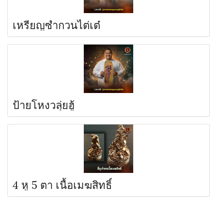
เหรียญซำกวนไต่เต๋
ป้ายโหงวลุ่ยฮู้
4 หู 5 ตา เนื้อเมฆสิทธิ์