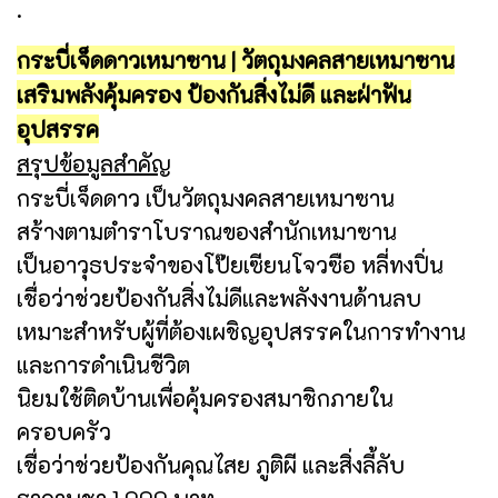
.
กระบี่เจ็ดดาวเหมาซาน | วัตถุมงคลสายเหมาซาน
เสริมพลังคุ้มครอง ป้องกันสิ่งไม่ดี และฝ่าฟัน
อุปสรรค
สรุปข้อมูลสำคัญ
กระบี่เจ็ดดาว เป็นวัตถุมงคลสายเหมาซาน
สร้างตามตำราโบราณของสำนักเหมาซาน
เป็นอาวุธประจำของโป๊ยเซียนโจวซือ หลี่ทงปิ่น
เชื่อว่าช่วยป้องกันสิ่งไม่ดีและพลังงานด้านลบ
เหมาะสำหรับผู้ที่ต้องเผชิญอุปสรรคในการทำงาน
และการดำเนินชีวิต
นิยมใช้ติดบ้านเพื่อคุ้มครองสมาชิกภายใน
ครอบครัว
เชื่อว่าช่วยป้องกันคุณไสย ภูติผี และสิ่งลี้ลับ
ราคาบูชา 1,000 บาท