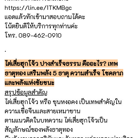
https://lin.ee/1TKMBgc
แอดแล้วทักเข้ามาสอบถามได้คะ
โน้ตยินดีให้บริการทุกท่านค่ะ
โทร. 089-462-0910
.
ไต่เสี่ยฮุกโจ้ว ปางสำเร็จธรรม คืออะไร? เทพ
ธาตุทอง เสริมพลัง 5 ธาตุ ความสำเร็จ โชคลาภ
และพลังแห่งชัยชนะ
สรุปข้อมูลสำคัญ
ไต่เสี่ยฮุกโจ้ว หรือ ซุนหงอคง เป็นเทพสำคัญใน
ความเชื่อจีนและสายเหมาซาน
ตามแนวคิดในบทความ ไต่เสี่ยฮุกโจ้วเป็น
สัญลักษณ์ของพลังธาตุทอง