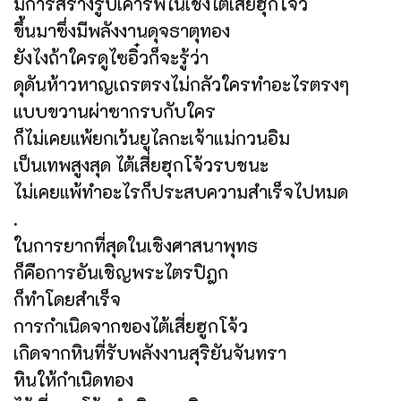
มีการสร้างรูปเคารพในเชิงไต้เสี่ยฮุกโจ้ว
ขึ้นมาซึ่งมีพลังงานดุจธาตุทอง
ยังไงถ้าใครดูไซอิ๋วก็จะรู้ว่า
ดุดันห้าวหาญเถรตรงไม่กลัวใครทำอะไรตรงๆ
แบบขวานผ่าซากรบกับใคร
ก็ไม่เคยแพ้ยกเว้นยูไลกะเจ้าแม่กวนอิม
เป็นเทพสูงสุด ไต้เสี่ยฮุกโจ้วรบชนะ
ไม่เคยแพ้ทำอะไรก็ประสบความสำเร็จไปหมด
.
ในการยากที่สุดในเชิงศาสนาพุทธ
ก็คือการอันเชิญพระไตรปิฎก
ก็ทำโดยสำเร็จ
การกำเนิดจากของไต้เสี่ยฮูกโจ้ว
เกิดจากหินที่รับพลังงานสุริยันจันทรา
หินให้กำเนิดทอง