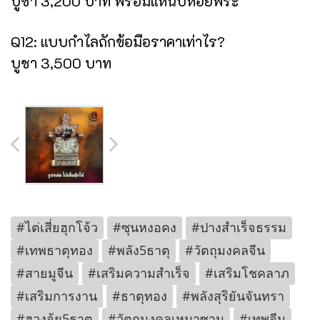
บูชา 3,200 บาท พร้อมแหนบห้อยพระ
Q12: แบบกำไลถักข้อมือราคาเท่าไร?
บูชา 3,500 บาท
#ไต่เสี่ยฮุกโจ้ว
#ซุนหงอคง
#ปางสำเร็จธรรม
#เทพธาตุทอง
#พลัง5ธาตุ
#วัตถุมงคลจีน
#สายมูจีน
#เสริมความสำเร็จ
#เสริมโชคลาภ
#เสริมการงาน
#ธาตุทอง
#พลังสุริยันจันทรา
#ฮวงจุ้ย5ธาตุ
#วัตถุมงคลเหมาซาน
#เทพจีน