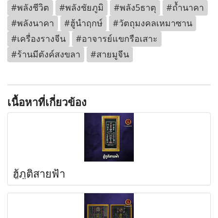
#พลังชีวิต
#พลังชัยภูมิ
#พลัง5ธาตุ
#ถ้ำนาคา
#พลังนาคา
#ฮู้นำฤกษ์
#วัตถุมงคลเหมาซาน
#เครื่องรางจีน
#อาจารย์แขกรือเสาะ
#ร้านมีตังค์สงขลา
#สายมูจีน
เนื้อหาที่เกี่ยวข้อง
ฮู้ภูติสายฟ้า