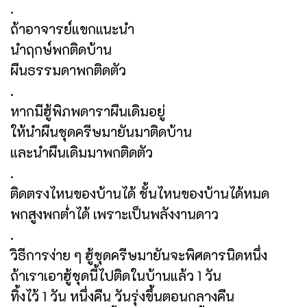
.
ถ้าอาจารย์แขกแนะนำ
นำฤกษ์พกติดบ้าน
ผืนธรรมดาพกติดตัว
.
หากมีฮู้พิภพดาราผืนเดิมอยู่
ให้นำผืนชุดครีษมายันมาติดบ้าน
และนำผืนเดิมมาพกติดตัว
.
ติดตรงไหนของบ้านได้ ชั้นไหนของบ้านได้หมด
พกสูงพกต่ำได้ เพราะเป็นพลังงานดาว
.
วิธีการง่าย ๆ ฮู้ชุดครีษมายันจะพิศดารนิดหนึ่ง
ถ้าเราเอาฮู้ชุดนี้ไปติดในบ้านแล้ว 1 วัน
ทิ้งไว้ 1 วัน หนึ่งคืน วันรุ่งขึ้นตอนกลางคืน