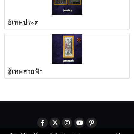
ฮู้เทพประตู
ฮู้เทพสายฟ้า