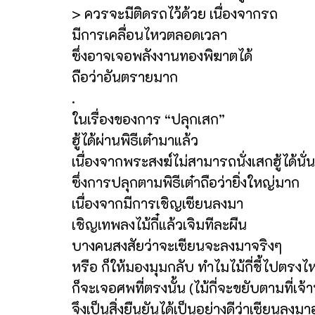
> ควรจะมีติดรถไว้ด้วย เนื่องจากรถ
มีการเคลื่อนไหวตลอดเวลา
ซึ่งอาจเจอพลังงานทองพิฆาตได้
ถือว่าอันตรายมาก
.
ในเรื่องของการ “ปลุกเสก”
ฮู้ได้ผ่านพิธีเต๋ามาแล้ว
เนื่องจากพระสงฆ์ไม่สามารถนั่งเสกฮู้ได้นั่
ซึ่งการปลุกตามพิธีเต๋าถือว่ายิ่งใหญ่มาก
เนื่องจากมีการเชิญเซียนลงมา
เชิญเทพลงไม้กี๋แล้วเจิมทีละผืน
บางคนสงสัยว่าจะเซียนจะลงมาจริงๆ
หรือ ก็ให้มองมุมกลับ ทำไมไม้กี่ชี้ไปตรงไ
ก็จะเจอศพที่ตรงนั้น (ไม้กี่จะขยับตามที่เจ
จึงเป็นสิ่งยืนยันได้เป็นอย่างดีว่าเซียนลงม