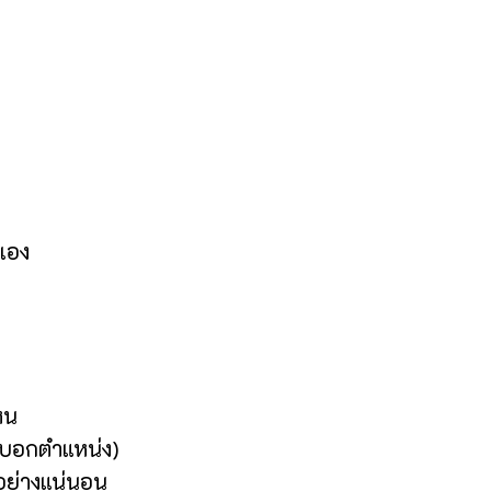
นเอง
หน
้าบอกตำแหน่ง)
าอย่างแน่นอน