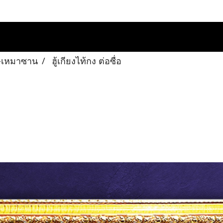
้ย-เหมาซาน
ฮู้เกียงไท้กง ต่อซื่อ