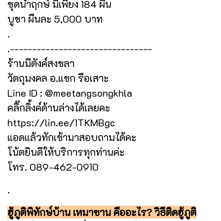
ชุดนำฤกษ์ มีเพียง 184 ผืน
บูชา ผืนละ 5,000 บาท
.
.--------------------------------
ร้านมีตังค์สงขลา
วัตถุมงคล อ.แขก รือเสาะ
Line ID : @meetangsongkhla
คลิ๊กลิ้งค์ด้านล่างได้เลยคะ
https://lin.ee/1TKMBgc
แอดแล้วทักเข้ามาสอบถามได้คะ
โน้ตยินดีให้บริการทุกท่านค่ะ
โทร. 089-462-0910
.
ฮู้ภูติพิทักษ์บ้าน เหมาซาน คืออะไร? วิธีติดฮู้ภูติ