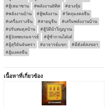
#ฮู้เหมาซาน
#พลังงาน8ทิศ
#ฮวงจุ้ย
#พลังงานบ้าน
#ฮู้พลังงาน
#วัตถุมงคลจีน
#เครื่องรางจีน
#สายมูจีน
#เสริมพลังงานบ้าน
#ปรับสมดุลบ้าน
#ฮู้5ผีนำวิญญาณ
#ฮู้3เทพบรมจารย์
#ฮู้ซำกวนไต๋เต๋
#ฮู้สุริยันจันทรา
#อาจารย์แขก
#มีตังค์สงขลา
#ฮู้มงคลจีน
เนื้อหาที่เกี่ยวข้อง