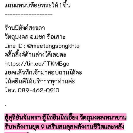
แถมแหนบห้อยพระให้ 1 ชิ้น
------------------
ร้านมีตังค์สงขลา
วัตถุมงคล อ.แขก รือเสาะ
Line ID : @meetangsongkhla
คลิ๊กลิ้งค์ด้านล่างได้เลยคะ
https://lin.ee/1TKMBgc
แอดแล้วทักเข้ามาสอบถามได้คะ
โน้ตยินดีให้บริการทุกท่านค่ะ
โทร. 089-462-0910
.
ฮู้สุริยันจันทรา ฮู้ไท่อิมไท่เอี๊ยง วัตถุมงคลเหมาซาน
รับพลังงานยุค 9 เสริมสมดุลพลังงานชีวิตและพลัง