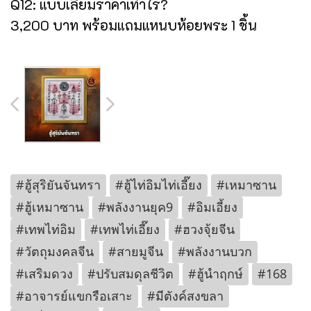
Q12: แบบเลี่ยมราคาเท่าไร?
3,200 บาท พร้อมแถมแหนบห้อยพระ 1 ชิ้น
#ฮู้สุริยันจันทรา
#ฮู้ไท่อิมไท่เอี๊ยง
#เหมาซาน
#ฮู้เหมาซาน
#พลังงานยุค9
#อิมเอี้ยง
#เทพไท่อิม
#เทพไท่เอี๊ยง
#ฮวงจุ้ยจีน
#วัตถุมงคลจีน
#สายมูจีน
#พลังงานบวก
#เสริมดวง
#ปรับสมดุลชีวิต
#ฮู้นำฤกษ์
#168
#อาจารย์แขกรือเสาะ
#มีตังค์สงขลา