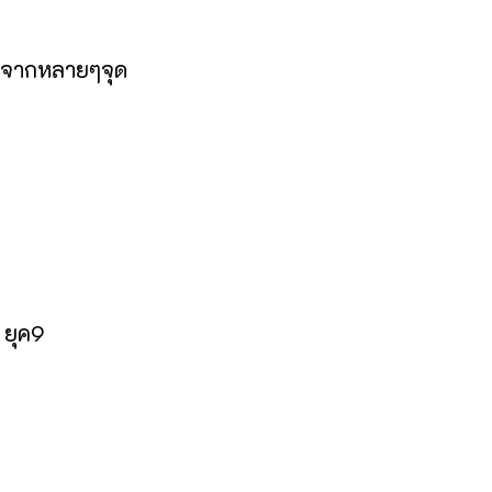
ดาวจากหลายๆจุด
 ยุค9