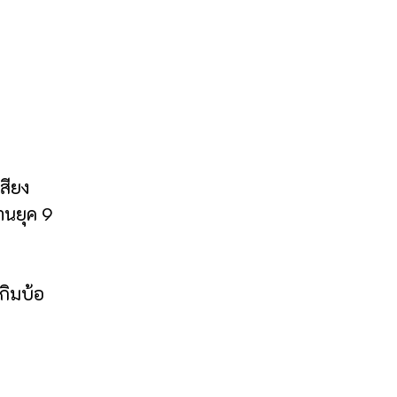
เสียง
งานยุค 9
กิมบ้อ