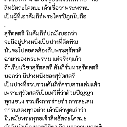
สิทธัตถะโคตมะ เค้าเชื่อว่าพระพรหม
เป็นผู้ที่เอาคัมภีร์พระไตรปิฎกไปถือ
.
สุรัตสตรี ในคัมภีร์ปถมังบอกว่า
จะมีอยู่ปางหนึ่งเป็นปางที่ดีดพิณ
มันจะไปสอดคล้องกับพระสุรัสวดี
ฉายาของพระพรหม แต่จริงๆแล้ว
ถ้าเรียนวิชาสุรัตสตรี คัมภีร์มหาสุรัตสตรี
บอกว่า มีปางหนึ่งของสุรัตสตรี
เป็นปางที่รวบรวมคัมภีร์ครบสามเล่มแล้ว
เพราะสุรัตสตรีเป็นเทวีที่ว่าด้วยปัญญา
ทุกแขนง รวมถึงการร่ายรำ การละเล่น
การแสดงทุกอย่าง เค้ามีคำพูดเล่าว่า
ในสมัยพระพุทธเจ้าสิทธัตถะโคตมะ
กำลังบำเพ็ญทุกขกิริยา คือ หาความหลุดพ้น