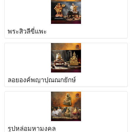
พระสิวลีขี่แพะ
ลอยองค์พญาปุณณกยักษ์
รูปหล่อมหามงคล