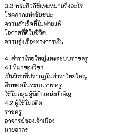
3.3 พระสิวลีขี่แพะหมายถึงอะไร
โชคลาภแห่งชัยชนะ
ความสำเร็จที่ไม่พ่ายแพ้
โอกาสที่ดีในชีวิต
ความรุ่งเรืองทางการเงิน
4. ตำราไทยใหญ่และระบบราชครู
4.1 ที่มาของวิชา
เป็นวิชาที่ปรากฏในตำราไทยใหญ่
สืบทอดในระบบราชครู
ใช้ในกลุ่มผู้มีตำแหน่งสำคัญ
4.2 ผู้ใช้ในอดีต
ราชครู
อาจารย์ของเจ้าเมือง
นายอากร