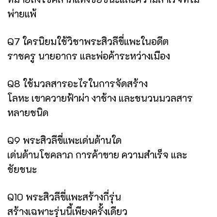
พ่ายแพ้
Q7 ใครนิยมใช้วิชาพระสิวลีขี่แพะในอดีต
ราชครู นายอากร และพ่อค้าระหว่างเมือง
Q8 ใช้มวลสารอะไรในการจัดสร้าง
โลหะ เขาควายฟ้าผ่า งาช้าง และชนวนมวลสาร
หลายชนิด
Q9 พระสิวลีขี่แพะเด่นด้านใด
เด่นด้านโชคลาภ การค้าขาย ความสำเร็จ และ
ชัยชนะ
Q10 พระสิวลีขี่แพะสร้างกี่รุ่น
สร้างเฉพาะรุ่นนี้เพียงครั้งเดียว