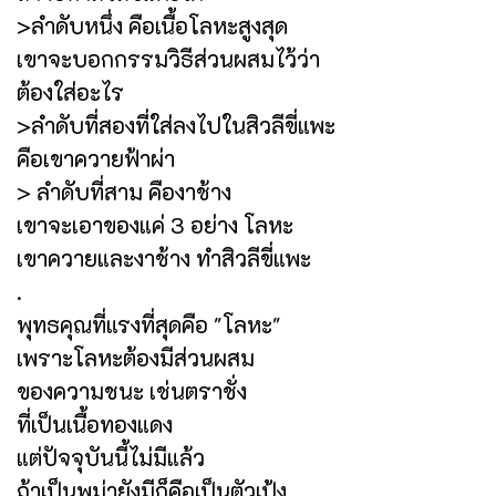
>ลำดับหนึ่ง คือเนื้อโลหะสูงสุด
เขาจะบอกกรรมวิธีส่วนผสมไว้ว่า
ต้องใส่อะไร
>ลำดับที่สองที่ใส่ลงไปในสิวลีขี่แพะ
คือเขาควายฟ้าผ่า
> ลำดับที่สาม คืองาช้าง
เขาจะเอาของแค่ 3 อย่าง โลหะ
เขาควายและงาช้าง ทำสิวลีขี่แพะ
.
พุทธคุณที่แรงที่สุดคือ "โลหะ"
เพราะโลหะต้องมีส่วนผสม
ของความชนะ เช่นตราชั่ง
ที่เป็นเนื้อทองแดง
แต่ปัจจุบันนี้ไม่มีแล้ว
ถ้าเป็นพม่ายังมีก็คือเป็นตัวเป้ง