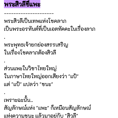
พระสิวลีขี่แพะ
---------------------
พระสิวลีเป็นเทพแห่งโชคลาภ
เป็นพระอรหันต์ที่เป็นเอตทัคคะในเรื่องลาภ
.
พระพุทธเจ้ายกย่องสรรเสริญ
ในเรื่องโชคลาภต้องสิวลี
.
ส่วนแพะในวิชาไทยใหญ่
ในภาษาไทยใหญ่ออกเสียงว่า "แป้"
แต่ "แป้" แปลว่า "ชนะ"
.
เพราะฉะนั้น..
สัญลักษณ์แห่ง "แพะ" ก็เหมือนสัญลักษณ์
แห่งความชนะ แล้วมาอยู่กับ "สิวลี"