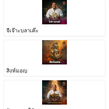
จีเจ๊าะบลาเค๊ะ
สิงห์มอญ