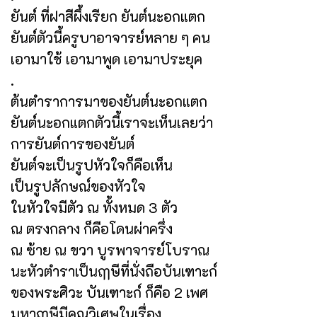
ยันต์ ที่ฝาสีผึ้งเรียก ยันต์นะอกแตก
ยันต์ตัวนี้ครูบาอาจารย์หลาย ๆ คน
เอามาใช้ เอามาพูด เอามาประยุค
.
ต้นตำราการมาของยันต์นะอกแตก
ยันต์นะอกแตกตัวนี้เราจะเห็นเลยว่า
การยันต์การของยันต์
ยันต์จะเป็นรูปหัวใจก็คือเห็น
เป็นรูปลักษณ์ของหัวใจ
ในหัวใจมีตัว ณ ทั้งหมด 3 ตัว
ณ ตรงกลาง ก็คือโดนผ่าครึ่ง
ณ ซ้าย ณ ขวา บูรพาจารย์โบราณ
นะหัวตำราเป็นฤๅษีที่นั่งถือบันเฑาะก์
ของพระศิวะ บันเฑาะก์ ก็คือ 2 เพศ
มหาฤๅษีมีคุณวิเศษในเรื่อง