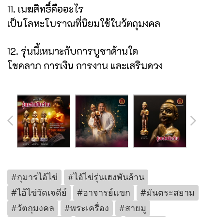
11. เมฆสิทธิ์คืออะไร
เป็นโลหะโบราณที่นิยมใช้ในวัตถุมงคล
12. รุ่นนี้เหมาะกับการบูชาด้านใด
โชคลาภ การเงิน การงาน และเสริมดวง
#กุมารไอ้ไข่
#ไอ้ไข่รุ่นเฮงพันล้าน
#ไอ้ไข่วัดเจดีย์
#อาจารย์แขก
#มันตระสยาม
#วัตถุมงคล
#พระเครื่อง
#สายมู