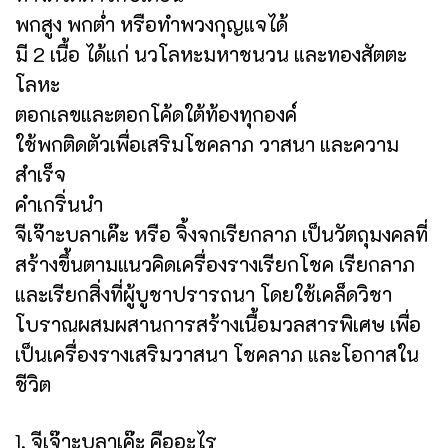
พกสูง พกต่ำ หรือทำพวงกุญแจได้
มี 2 เนื้อ ได้แก่ นวโลหะมหาชนวน และทองสัตตะ
โลหะ
ตอกเลขและตอกโค้ดใต้ท้องทุกองค์
ใช้พกติดตัวเพื่อเสริมโชคลาภ วาสนา และความ
สำเร็จ
คำเกริ่นนำ
จีเจ๊าะบลาเค๊ะ หรือ จิ้งจกเรียกลาภ เป็นวัตถุมงคลที่
สร้างขึ้นตามแนวคิดเครื่องรางเรียกโชค เรียกลาภ
และเรียกสิ่งที่ผู้บูชาปรารถนา โดยใช้เคล็ดวิชา
โบราณผสมผสานการสร้างเนื้อมวลสารพิเศษ เพื่อ
เป็นเครื่องรางเสริมวาสนา โชคลาภ และโอกาสใน
ชีวิต
1. จีเจ๊าะบลาเค๊ะ คืออะไร