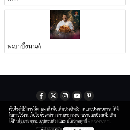
พญาบึ้งมนต์
เว็บไซต์นี้มีการใช้งานคุกกี้ เพื่อเพิ่มประสิทธิภาพและประสบการณ์ที่ดี
ในการใช้งานเว็บไซต์ของท่าน ท่านสามารถอ่านรายละเอียดเพิ่มเติม
@ Copyright 2017 All Rights Reserved.
ได้ที่
นโยบายความเป็นส่วนตัว
และ
นโยบายคุกกี้
MakeWebEasy.com