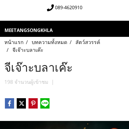
089-4620910
MEETANGSONGKHLA
หน้าแรก
บทความทั้งหมด
สัตว์สวรรค์
จีเจ๊าะบลาเค๊ะ
จีเจ๊าะบลาเค๊ะ
198 จำนวนผู้เข้าชม
|