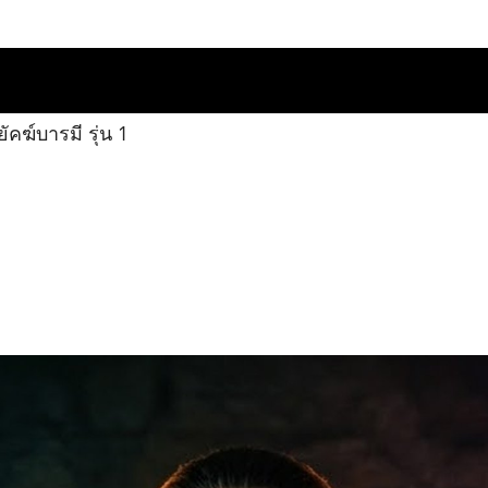
ยัคฆ์บารมี รุ่น 1
1