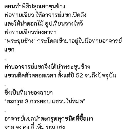
ตอนทำพิธีปลุกเสกขุนช้าง
พ่อท่านเขียว ให้อาจารย์แขกเปิดลัง
และให้นำดอกไม้ ธูปเทียนวางไหว้
พ่อท่านเขียวท่องคาถา
"พระขุนช้าง" กระโดดเข้ามาอยู่ในมือท่านอาจารย์
แขก
.
ท่านอาจารย์แขกจึงได้นำพระขุนช้าง
แขวนติดตัวตลอดเวลา ตั้งแต่ปี 52 จนถึงปัจจุบัน
.
ซึ่งเป็นที่มาของฉายา
"ตะกรุด 3 กระสอบ แขวนไม่หมด"
.
อาจารย์แขกนำตะกรุดทุกชนิดที่ซื้อมา
จาด จง คง อี๋ เพิ่ม บุญ เฮง