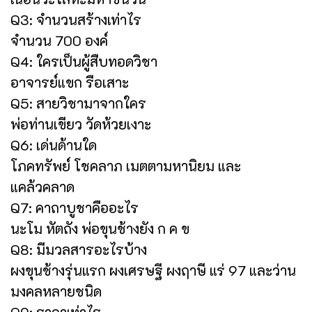
Q3: จำนวนสร้างเท่าไร
จำนวน 700 องค์
Q4: ใครเป็นผู้สืบทอดวิชา
อาจารย์แขก รือเสาะ
Q5: สายวิชามาจากใคร
พ่อท่านเขียว วัดห้วยเงาะ
Q6: เด่นด้านใด
โภคทรัพย์ โชคลาภ เมตตามหานิยม และ
แคล้วคลาด
Q7: คาถาบูชาคืออะไร
นะโม หัตถัง พ่อขุนช้างยัง ก ค ข
Q8: มีมวลสารอะไรบ้าง
ผงขุนช้างรุ่นแรก ผงเศรษฐี ผงฤาษี แร่ 97 และว่าน
มงคลหลายชนิด
Q9: ราคาเท่าไร