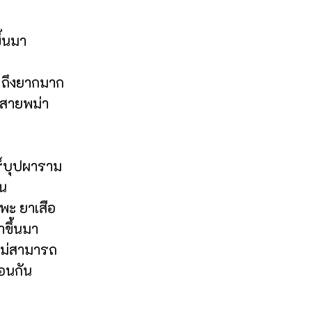
ึ้นมา
ก ถึงยากมาก
วสายพม่า
ทร์บุปผาราม
็น
แพะ ยาเสือ
าขึ้นมา
ไม่สามารถ
ือนกัน