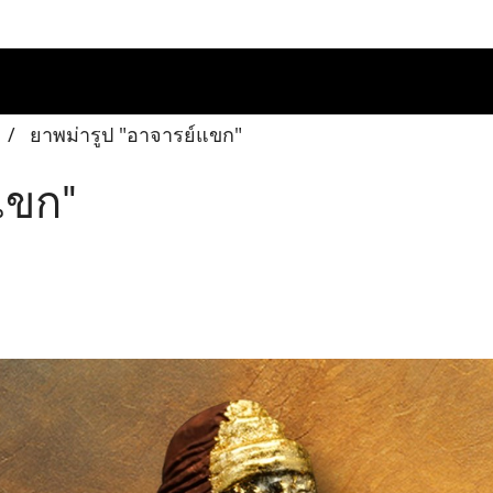
ยาพม่ารูป "อาจารย์แขก"
แขก"