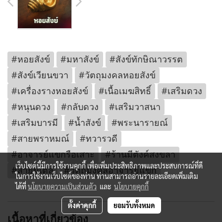
#หอยสังข์
#มหาสังข์
#สังข์ทักษิณาวรรต
#สังข์เวียนขวา
#วัตถุมงคลหอยสังข์
#เครื่องรางหอยสังข์
#เนื้อเมฆสิทธิ์
#เสริมดวง
#หนุนดวง
#กลับดวง
#เสริมวาสนา
#เสริมบารมี
#น้ำสังข์
#พระนารายณ์
#สายพราหมณ์
#ทวารวดี
#อาจารย์แขกรือเสาะ
#ร้านมีตังค์สงขลา
เว็บไซต์นี้มีการใช้งานคุกกี้ เพื่อเพิ่มประสิทธิภาพและประสบการณ์ที่ดี
#สายมูเตลู
#วัตถุมงคลอาจารย์แขก
ในการใช้งานเว็บไซต์ของท่าน ท่านสามารถอ่านรายละเอียดเพิ่มเติม
ได้ที่
นโยบายความเป็นส่วนตัว
และ
นโยบายคุกกี้
ตั้งค่าคุกกี้
ยอมรับทั้งหมด
เนื้อหาที่เกี่ยวข้อง