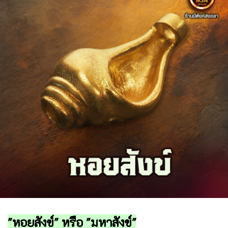
"หอยสังข์" หรือ "มหาสังข์"