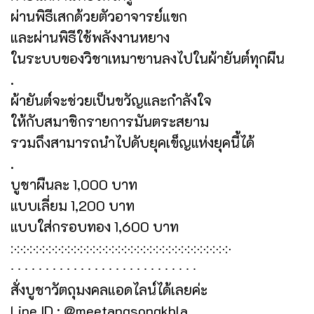
ผ่านพิธีเสกด้วยตัวอาจารย์แขก
และผ่านพิธีใช้พลังงานหยาง
ในระบบของวิชาเหมาซานลงไปในผ้ายันต์ทุกผืน
.
ผ้ายันต์จะช่วยเป็นขวัญและกำลังใจ
ให้กับสมาชิกรายการมันตระสยาม
รวมถึงสามารถนำไปดับยุคเข็ญแห่งยุคนี้ได้
.
บูชาผืนละ 1,000 บาท
แบบเลี่ยม 1,200 บาท
แบบใส่กรอบทอง 1,600 บาท
჻჻჻჻჻჻჻჻჻჻჻჻჻჻჻჻჻჻჻჻჻჻჻჻჻჻჻჻჻჻჻჻჻჻჻
∙ ∙ ∙ ∙ ∙ ∙ ∙ ∙ ∙ ∙ ∙ ∙ ∙ ∙ ∙ ∙ ∙ ∙ ∙ ∙ ∙ ∙ ∙ ∙ ∙ ∙ ∙
สั่งบูชาวัตถุมงคลแอดไลน์ได้เลยค่ะ
Line ID : @meetangsongkhla