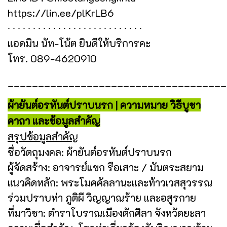
https://lin.ee/plKrLB6
∙ ∙ ∙ ∙ ∙ ∙ ∙ ∙ ∙ ∙ ∙ ∙ ∙ ∙ ∙ ∙ ∙ ∙ ∙ ∙ ∙ ∙ ∙ ∙ ∙ ∙ ∙
แอดมิน นัท-โน้ต ยินดีให้บริการคะ
โทร. 089-4620910
____________________________________
ผ้ายันต์อรหันต์ปราบนรก | ความหมาย วิธีบูชา
คาถา และข้อมูลสำคัญ
สรุปข้อมูลสำคัญ
ชื่อวัตถุมงคล: ผ้ายันต์อรหันต์ปราบนรก
ผู้จัดสร้าง: อาจารย์แขก รือเสาะ / มันตระสยาม
แนวคิดหลัก: พระโมคคัลลานะและท้าวเวสสุวรรณ
ร่วมปราบห่า ภูติผี วิญญาณร้าย และอสูรกาย
ที่มาวิชา: ตำราโบราณเมืองตักศิลา จังหวัดยะลา