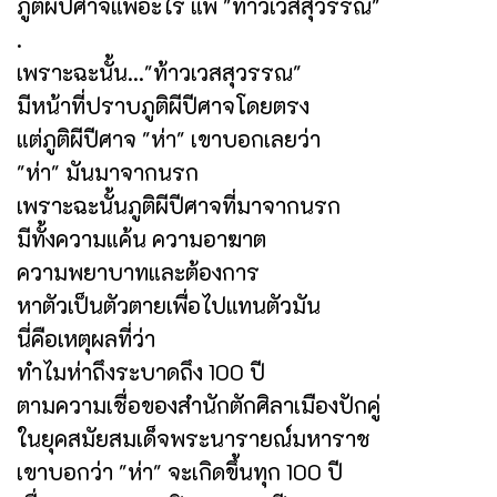
ภูติผีปีศาจแพ้อะไร แพ้ "ท้าวเวสสุวรรณ"
.
เพราะฉะนั้น..."ท้าวเวสสุวรรณ"
มีหน้าที่ปราบภูติผีปีศาจโดยตรง
แต่ภูติผีปีศาจ "ห่า" เขาบอกเลยว่า
"ห่า" มันมาจากนรก
เพราะฉะนั้นภูติผีปีศาจที่มาจากนรก
มีทั้งความแค้น ความอาฆาต
ความพยาบาทและต้องการ
หาตัวเป็นตัวตายเพื่อไปแทนตัวมัน
นี่คือเหตุผลที่ว่า
ทำไมห่าถึงระบาดถึง 100 ปี
ตามความเชื่อของสำนักตักศิลาเมืองปักคู่
ในยุคสมัยสมเด็จพระนารายณ์มหาราช
เขาบอกว่า "ห่า" จะเกิดขึ้นทุก 100 ปี