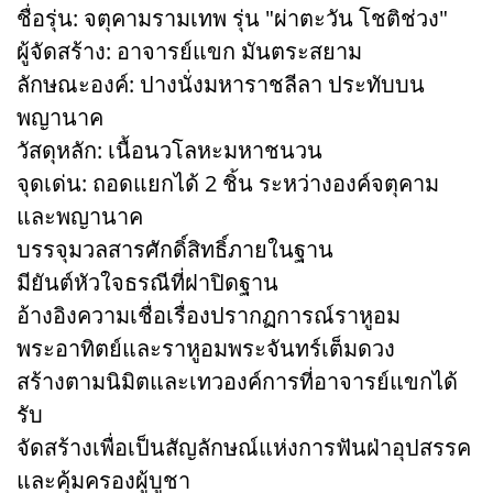
ชื่อรุ่น: จตุคามรามเทพ รุ่น "ผ่าตะวัน โชติช่วง"
ผู้จัดสร้าง: อาจารย์แขก มันตระสยาม
ลักษณะองค์: ปางนั่งมหาราชลีลา ประทับบน
พญานาค
วัสดุหลัก: เนื้อนวโลหะมหาชนวน
จุดเด่น: ถอดแยกได้ 2 ชิ้น ระหว่างองค์จตุคาม
และพญานาค
บรรจุมวลสารศักดิ์สิทธิ์ภายในฐาน
มียันต์หัวใจธรณีที่ฝาปิดฐาน
อ้างอิงความเชื่อเรื่องปรากฏการณ์ราหูอม
พระอาทิตย์และราหูอมพระจันทร์เต็มดวง
สร้างตามนิมิตและเทวองค์การที่อาจารย์แขกได้
รับ
จัดสร้างเพื่อเป็นสัญลักษณ์แห่งการฟันฝ่าอุปสรรค
และคุ้มครองผู้บูชา