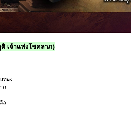
ภูติ เจ้าแห่งโชคลาภ)
งินทอง
ลาภ
คือ