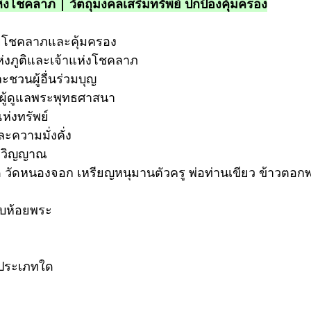
แห่งโชคลาภ | วัตถุมงคลเสริมทรัพย์ ปกป้องคุ้มครอง
สายโชคลาภและคุ้มครอง
แห่งภูติและเจ้าแห่งโชคลาภ
ะชวนผู้อื่นร่วมบุญ
ผู้ดูแลพระพุทธศาสนา
ห่งทรัพย์
ละความมั่งคั่ง
โลกวิญญาณ
ด วัดหนองจอก เหรียญหนุมานตัวครู พ่อท่านเขียว ข้าวตอกพ
นบห้อยพระ
คลประเภทใด