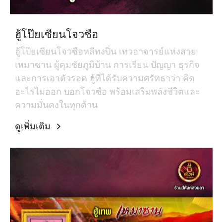
ฮู้โป๊ยเซียนโจวซือ
ฮู้โป๊ยเซียนโจวซือหลีทงปิ่น เทวอาจารย์แห่งสาย
เหมาซาน ผู้คุมชัยภูมิบ้าน การเรียน ปัญญา ธุรกิจ
และการเอาตัวรอด ฮู้ที่ได้รับความศรัทธาว่า คิด
อะไรไม่ออก บอกโจวซือ พร้อมเสริมพลังชีวิตและ
ความมั่นคงในทุกด้าน
ดูเพิ่มเติม