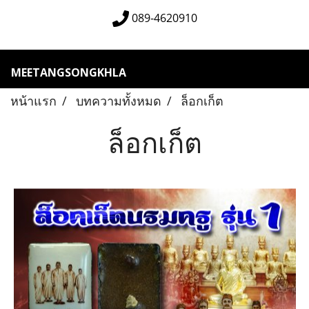
089-4620910
MEETANGSONGKHLA
หน้าแรก
บทความทั้งหมด
ล็อกเก็ต
ล็อกเก็ต