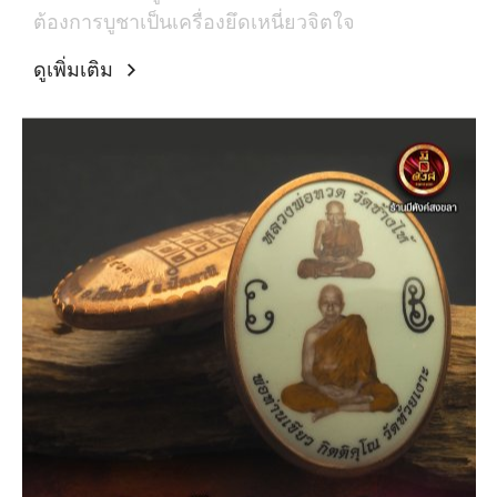
ต้องการบูชาเป็นเครื่องยึดเหนี่ยวจิตใจ
ดูเพิ่มเติม