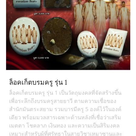
ล็อคเก็ตบรมครู รุ่น 1
ล็อคเก็ตบรมครู รุ่น 1 เป็นวัตถุมงคลที่จัดสร้างขึ้น
เพื่อระลึกถึงบรมครูสายยาวี ตามความเชื่อของ
สำนักมันตระสยาม รวมบารมีครู 5 องค์ไว้ในองค์
เดียว พร้อมมวลสารเฉพาะด้านหลังที่เชื่อว่าเสริม
เมตตา โชคลาภ เงินทอง และความเป็นสิริมงคล
เหมาะสำหรับผู้ที่ศรัทธาในสายวิชาเหมาซานและ