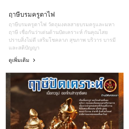
ฤาษีบรมครูตาไฟ
ฤาษีบรมครูตาไฟ วัตถุมงคลสายบรมครูและมหา
ฤาษี เชื่อกันว่าเด่นด้านปัดเคราะห์ กันคุณไสย
ปราบสิ่งไม่ดี เสริมโชคลาภ สุขภาพ บริวาร บารมี
และสติปัญญา
ดูเพิ่มเติม