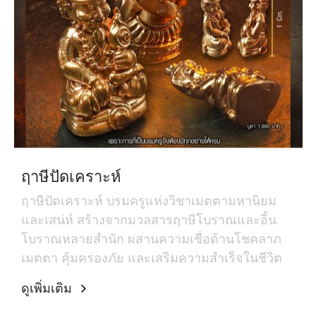
ฤาษีปัดเคราะห์
ฤาษีปัดเคราะห์ บรมครูแห่งวิชาเมตตามหานิยม
และเสน่ห์ สร้างจากมวลสารฤาษีโบราณและอิ้น
โบราณหลายสำนัก ผสานความเชื่อด้านโชคลาภ
เมตตา คุ้มครองภัย และเสริมความสำเร็จในชีวิต
ดูเพิ่มเติม