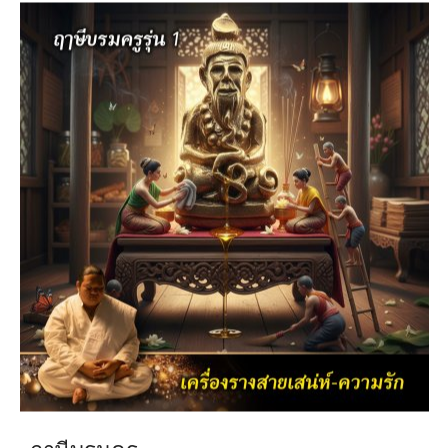
ฤาษีบรมครู