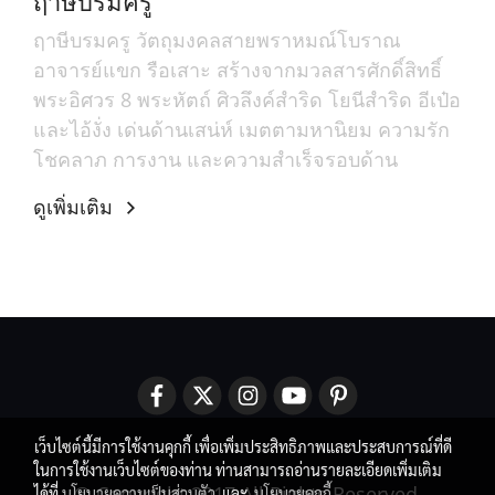
ฤาษีบรมครู วัตถุมงคลสายพราหมณ์โบราณ
อาจารย์แขก รือเสาะ สร้างจากมวลสารศักดิ์สิทธิ์
พระอิศวร 8 พระหัตถ์ ศิวลึงค์สำริด โยนีสำริด อีเป๋อ
และไอ้งั่ง เด่นด้านเสน่ห์ เมตตามหานิยม ความรัก
โชคลาภ การงาน และความสำเร็จรอบด้าน
ดูเพิ่มเติม
เว็บไซต์นี้มีการใช้งานคุกกี้ เพื่อเพิ่มประสิทธิภาพและประสบการณ์ที่ดี
ในการใช้งานเว็บไซต์ของท่าน ท่านสามารถอ่านรายละเอียดเพิ่มเติม
@ Copyright 2017 All Rights Reserved.
ได้ที่
นโยบายความเป็นส่วนตัว
และ
นโยบายคุกกี้