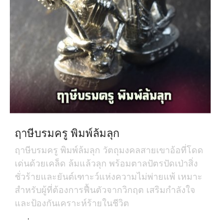
ฤาษีบรมครู พิมพ์ล้มลุก
ฤาษีบรมครู พิมพ์ล้มลุก วัตถุมงคลสายเขาอ้อที่โดด
เด่นด้วยเคล็ด ล้มแล้วลุก พร้อมตาลปัตรปัดเป่าสิ่ง
ชั่วร้ายและยันต์เฑาะว์แห่งความไม่พ่ายแพ้ เหมาะ
สำหรับผู้ที่ต้องการฟื้นตัวจากวิกฤต เสริมกำลังใจ
และป้องกันเคราะห์ร้ายในชีวิต