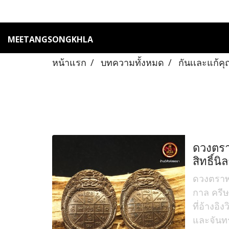
MEETANGSONGKHLA
หน้าแรก
บทความทั้งหมด
กันเเละแก้คุ
ดวงตรา
สิทธิ์น
ดวงตราพญ
กาล ครีษ
ที่อ้างอิ
และจันทร