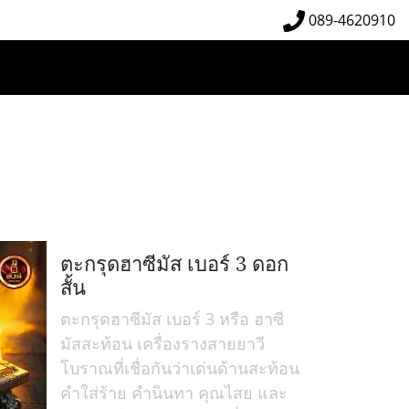
089-4620910
ตะกรุดฮาซีมัส เบอร์ 3 ดอก
สั้น
ตะกรุดฮาซีมัส เบอร์ 3 หรือ ฮาซี
มัสสะท้อน เครื่องรางสายยาวี
โบราณที่เชื่อกันว่าเด่นด้านสะท้อน
คำใส่ร้าย คำนินทา คุณไสย และ