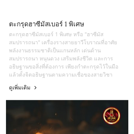
ตะกรุดฮาซีมัสเบอร์ 1 พิเศษ
ตะกรุดฮาซีมัสเบอร์ 1 พิเศษ หรือ "ฮาซีมัส
สมปรารถนา" เครื่องรางสายยาวีโบราณที่อาศัย
พลังงานธรรมชาติเป็นแกนหลัก เด่นด้าน
สมปรารถนา หนุนดวง เสริมพลังชีวิต และการ
อธิษฐานขอสิ่งที่ต้องการ เพียงกำตะกรุดไว้ในมือ
แล้วตั้งจิตอธิษฐานตามความเชื่อของสายวิชา
ดูเพิ่มเติม