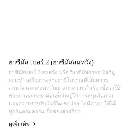
ฮาซีมัส เบอร์ 2 (ฮาซีมัสสมหวัง)
ฮาซีมัสเบอร์ 2 สมหวัง หรือ "ฮาซีมัสยายอ ริสกีมู
เราะห์" เครื่องรางสายยาวีโบราณที่เน้นความ
สมหวัง เมตตามหานิยม และความสำเร็จ เชื่อว่าใช้
พลังงานธรรมชาติอันยิ่งใหญ่ในการหนุนโอกาส
และความราบรื่นในชีวิต พกง่าย ไม่มีคาถา ใช้ได้
ทุกวันตามความเชื่อของสายวิชา
ดูเพิ่มเติม