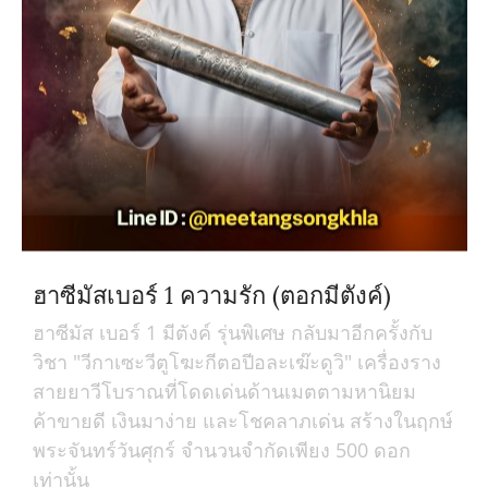
ฮาซีมัสเบอร์ 1 ความรัก (ตอกมีตังค์)
ฮาซีมัส เบอร์ 1 มีตังค์ รุ่นพิเศษ กลับมาอีกครั้งกับ
วิชา "วีกาเซะวีตูโฆะกีตอปีอละเฆ๊ะดูวิ" เครื่องราง
สายยาวีโบราณที่โดดเด่นด้านเมตตามหานิยม
ค้าขายดี เงินมาง่าย และโชคลาภเด่น สร้างในฤกษ์
พระจันทร์วันศุกร์ จำนวนจำกัดเพียง 500 ดอก
เท่านั้น