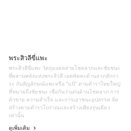
พระสิวลีขี่แพะ
พระสิวลีขี่แพะ วัตถุมงคลสายโชคลาภและชัยชนะ
ที่ผสานพลังแห่งพระสิวลี เอตทัคคะด้านลาภสักกา
ระ กับสัญลักษณ์แพะหรือ "แป้" ตามตำราไทยใหญ่
ที่หมายถึงชัยชนะ เชื่อกันว่าเด่นด้านโชคลาภ การ
ค้าขาย ความสำเร็จ และการเอาชนะอุปสรรค จัด
สร้างตามตำราโบราณและสร้างเพียงรุ่นเดียว
เท่านั้น
ดูเพิ่มเติม