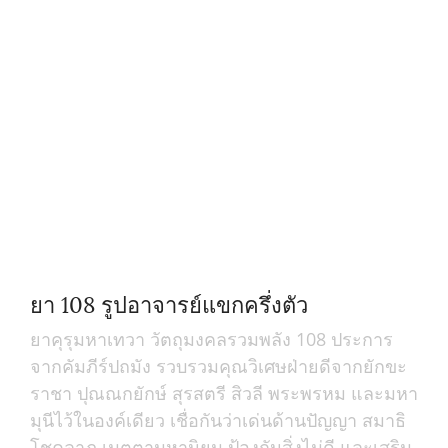
ยา 108 รูปอาจารย์แขกครึ่งตัว
ยาคุรุมหาเทวา วัตถุมงคลรวมพลัง 108 ประการ
จากคัมภีร์ปถมัง รวบรวมคุณวิเศษฝ่ายดีจากยักขะ
ราชา ปุณณกยักษ์ สุรสตรี สิวลี พระพรหม และมหา
มุนีไว้ในองค์เดียว เชื่อกันว่าเด่นด้านปัญญา สมาธิ
โชคลาภ เมตตามหานิยม ป้องกันสิ่งไม่ดี และเสริม