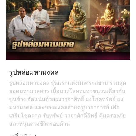
รูปหล่อมหามงคล
รูปหล่อมหามงคล รุ่นแรกแห่งมันตระสยาม รวมสุด
ยอดมหามวลสาร เนื้อนวะโลหะมหาชนวนเดียวกับ
ขุนช้าง อัดแน่นด้วยผงวาจาสิทธิ์ ผงโภคทรัพย์ ผง
มหามงคล และของมงคลสายครูบาอาจารย์ เพื่อ
เสริมโชคลาภ รับทรัพย์ วาจาศักดิ์สิทธิ์ คุ้มครองภัย
และหนุนดวงชีวิตรอบด้าน