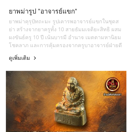
ยาพม่ารูป "อาจารย์แขก"
ยาพม่าคุรุปัทถะมะ รูปเคารพอาจารย์แขกในชุดส
ย่า สร้างจากยาครูทั้ง 10 สายธัมมเจติยะสิทธิ ผสม
ผงขันธ์ครู 10 ปี เน้นบารมี อำนาจ เมตตามหานิยม
โชคลาภ และการคุ้มครองจากครูบาอาจารย์ฝ่ายดี
ดูเพิ่มเติม