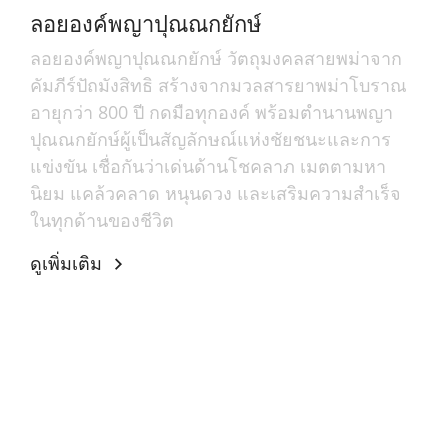
ลอยองค์พญาปุณณกยักษ์
ลอยองค์พญาปุณณกยักษ์ วัตถุมงคลสายพม่าจาก
คัมภีร์ปัถมังสิทธิ สร้างจากมวลสารยาพม่าโบราณ
อายุกว่า 800 ปี กดมือทุกองค์ พร้อมตำนานพญา
ปุณณกยักษ์ผู้เป็นสัญลักษณ์แห่งชัยชนะและการ
แข่งขัน เชื่อกันว่าเด่นด้านโชคลาภ เมตตามหา
นิยม แคล้วคลาด หนุนดวง และเสริมความสำเร็จ
ในทุกด้านของชีวิต
ดูเพิ่มเติม