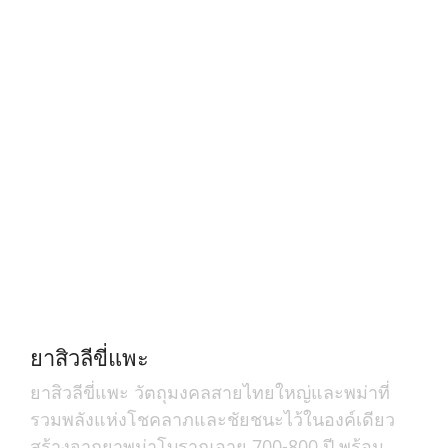
ยาสิวลีขี่แพะ
ยาสิวลีขี่แพะ วัตถุมงคลสายไทยใหญ่และพม่าที่
รวมพลังแห่งโชคลาภและชัยชนะไว้ในองค์เดียว
สร้างจากยาพม่าโบราณอายุ 700-800 ปี พร้อม