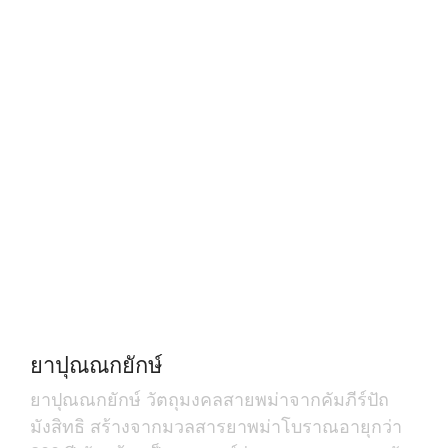
ยาปุณณกยักษ์
ยาปุณณกยักษ์ วัตถุมงคลสายพม่าจากคัมภีร์ปัถ
มังสิทธิ สร้างจากมวลสารยาพม่าโบราณอายุกว่า