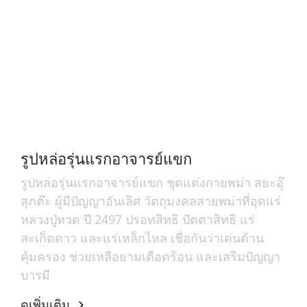
รูปหล่อรุ่นแรกอาจารย์แขก
รูปหล่อรุ่นแรกอาจารย์แขก ชุดแต่งกายพม่า สยะอุ๊
สุภต๊ะ ผู้มีปัญญาอันเลิศ วัตถุมงคลสายพม่าที่อุดแร่
หลวงปู่ทวด ปี 2497 ปรอทสิทธิ ปัตตาสิทธิ แร่
สะเก็ดดาว และแร่เหล็กไหล เชื่อกันว่าเด่นด้าน
คุ้มครอง ช่วยเหลือยามเดือดร้อน และเสริมปัญญา
บารมี
ดูเพิ่มเติม