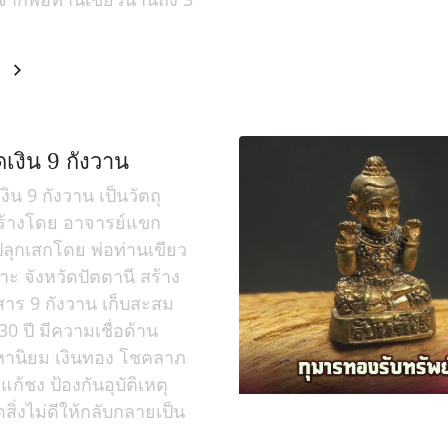
ม
เงิน 9 กังวาน
ิน 9 กังวาน เป็นวัตถุ
สร้างโดย อาจารย์แขก
ปลุกเสกโดย พ่อท่านเขียว
าะ จังหวัดปัตตานี สร้าง
าร 9 กังวาน เก็บสะสม
30 ปี มีความเชื่อด้าน
านิยม เงินทอง โชคลาภ
ก้ชง ป้องกันอุบัติเหตุ
ิ่งไม่ดีให้กลับกลายเป็น