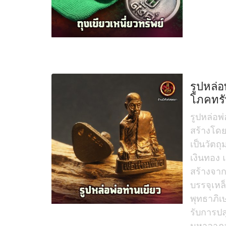
รูปหล่อ
โภคทรั
รูปหล่อพ่
สร้างโดย
เป็นวัตถ
เงินทอง
สร้างจาก
บรรจุเหล
พุทธาภิเ
รับการปล
มหาลาภจ