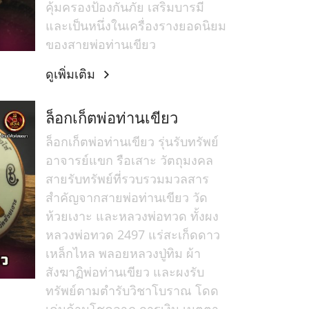
คุ้มครองป้องกันภัย เสริมบารมี
และเป็นหนึ่งในเครื่องรางยอดนิยม
ของสายพ่อท่านเขียว
ดูเพิ่มเติม
ล็อกเก็ตพ่อท่านเขียว
ล็อกเก็ตพ่อท่านเขียว รุ่นรับทรัพย์
อาจารย์แขก รือเสาะ วัตถุมงคล
สายรับทรัพย์ที่รวบรวมมวลสาร
สำคัญจากสายพ่อท่านเขียว วัด
ห้วยเงาะ และหลวงพ่อทวด ทั้งผง
หลวงพ่อทวด 2497 แร่สะเก็ดดาว
เหล็กไหล พลอยหลวงปู่ทิม ผ้า
สังฆาฏิพ่อท่านเขียว และผงรับ
ทรัพย์ตามตำรับวิชาโบราณ โดด