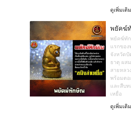
ดูเพิ่มเติ
พยัคฆ์
พยัคฆ์ทัก
แรกของพ่
จังหวัดป
ธาตุ ผส
สายหลวง
พร้อมตอก
และสืบทอ
เหยื่อ
ดูเพิ่มเติ