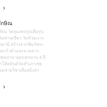
ม
ทักษิณ
ษิณ วัตถุมงคลรูปเสือรุ่น
อท่านเขียว วัดห้วยเงาะ
ัตตานี สร้างจากชินวัชระ
มตะกั่วดำและมวลสาร
พ่อปาน ปลุกเสกนาน 4 ปี
โค้ดยันต์วัดสำเภาเชย
ดสายวิชาเสือสมิงล่า
ม