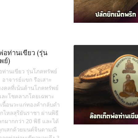
พ่อท่านเขียว (รุ่น
พย์)
อท่านเขียว รุ่นโภคทรัพย์
 อาจารย์แขก รือเสาะ
ุมงคลที่เน้นด้านโภคทรัพย์
 และโชคลาภโดยเฉพาะ
เนื้อนวะแก่ทองคำกลับดำ
็กไหลสุริยันราชา ผ่านพิธี
ษกมากกว่า 20 พิธี และได้
ุกเสกด้วยมนต์จินดามณี
ากพ่อท่านเขียวนานถึง 3