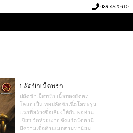
089-4620910
ปลัดขิกเม็ดพริก
ปลัดขิกเม็ดพริก เนื้อทองสัตตะ
โลหะ เป็นเทพปลัดขิกเนื้อโลหะรุ่น
แรกที่สร้างชื่อเสียงให้กับ พ่อท่าน
เขียว วัดห้วยเงาะ จังหวัดปัตตานี
มีความเชื่อด้านเมตตามหานิยม