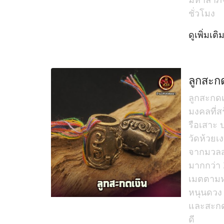
ชั่วโมง
ดูเพิ่มเติ
ลูกสะกด
ลูกสะกดเง
มงคลที่
รือเสาะ 
วัดห้วยเง
จากมวลส
มากกว่า 
เมตตามห
หนุนดวง แ
และสะกดส
ดี