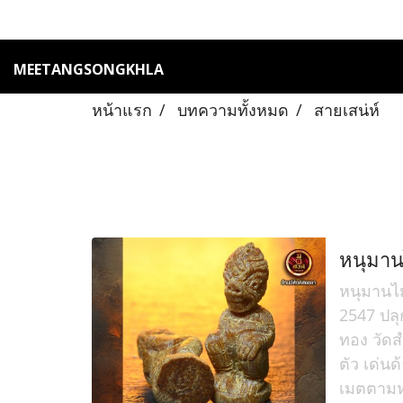
MEETANGSONGKHLA
หน้าแรก
บทความทั้งหมด
สายเสน่ห์
หนุมาน
หนุมานไม
2547 ปลุ
ทอง วัดส
ตัว เด่น
เมตตามห